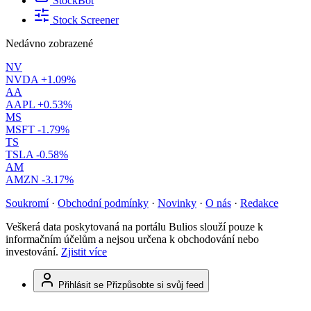
StockBot
Stock Screener
Nedávno zobrazené
NV
NVDA
+1.09%
AA
AAPL
+0.53%
MS
MSFT
-1.79%
TS
TSLA
-0.58%
AM
AMZN
-3.17%
Soukromí
·
Obchodní podmínky
·
Novinky
·
O nás
·
Redakce
Veškerá data poskytovaná na portálu Bulios slouží pouze k
informačním účelům a nejsou určena k obchodování nebo
investování.
Zjistit více
Přihlásit se
Přizpůsobte si svůj feed