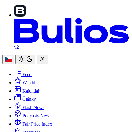
v2
Feed
Watchlist
Kalendář
Články
Flash News
Podcasty
New
Fair Price Index