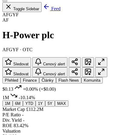
Feed
Toggle Sidebar
AFGYF
AF
H-Power plc
AFGYF · OTC
Sledovat
Cenový alert
Sledovat
Cenový alert
Přehled
Finance
Články
Flash News
Komunita
$0.13
+0.00%
(+$0.00)
1M
-10.14%
1M
6M
YTD
1Y
5Y
MAX
Market Cap
£112.2M
P/E Ratio
-
Div. Yield
-
ROE
83.42%
Valuation