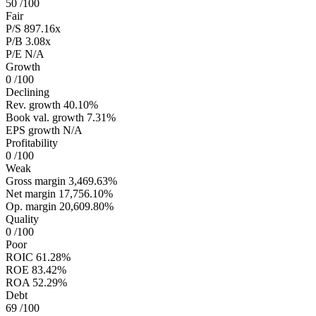
50
/100
Fair
P/S
897.16x
P/B
3.08x
P/E
N/A
Growth
0
/100
Declining
Rev. growth
40.10%
Book val. growth
7.31%
EPS growth
N/A
Profitability
0
/100
Weak
Gross margin
3,469.63%
Net margin
17,756.10%
Op. margin
20,609.80%
Quality
0
/100
Poor
ROIC
61.28%
ROE
83.42%
ROA
52.29%
Debt
69
/100