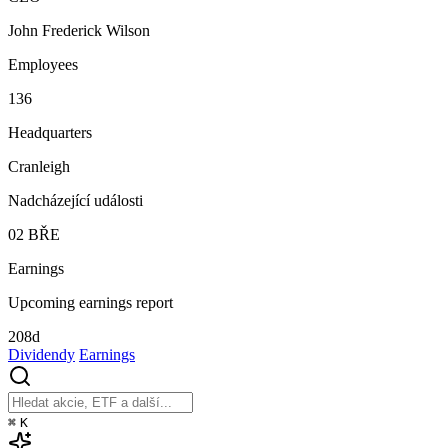
John Frederick Wilson
Employees
136
Headquarters
Cranleigh
Nadcházející události
02
BŘE
Earnings
Upcoming earnings report
208d
Dividendy
Earnings
⌘
K