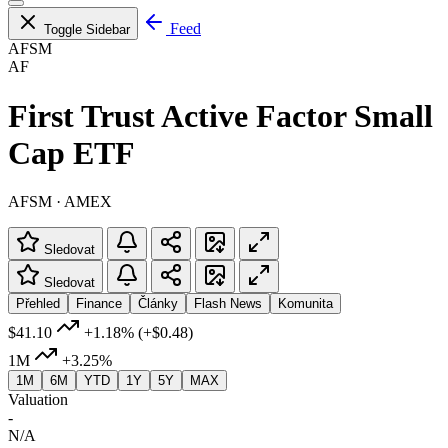
Feed
Toggle Sidebar
AFSM
AF
First Trust Active Factor Small
Cap ETF
AFSM · AMEX
Sledovat
Sledovat
Přehled
Finance
Články
Flash News
Komunita
$41.10
+1.18%
(+$0.48)
1M
+3.25%
1M
6M
YTD
1Y
5Y
MAX
Valuation
-
N/A