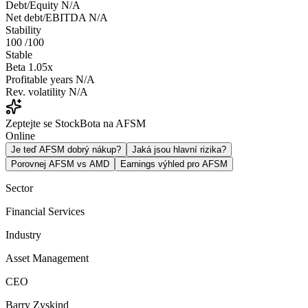
Debt/Equity
N/A
Net debt/EBITDA
N/A
Stability
100
/100
Stable
Beta
1.05x
Profitable years
N/A
Rev. volatility
N/A
Zeptejte se StockBota na AFSM
Online
Je teď AFSM dobrý nákup?
Jaká jsou hlavní rizika?
Porovnej AFSM vs AMD
Earnings výhled pro AFSM
Sector
Financial Services
Industry
Asset Management
CEO
Barry Zyskind