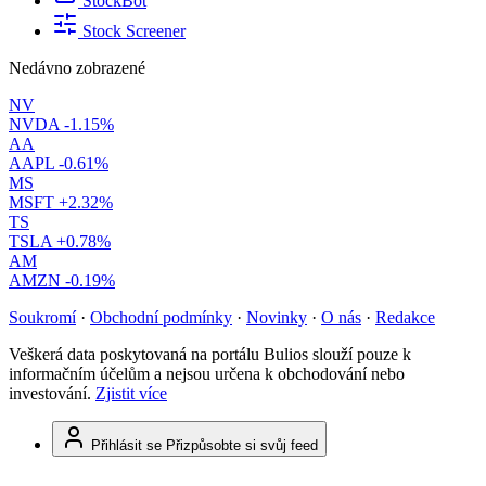
StockBot
Stock Screener
Nedávno zobrazené
NV
NVDA
-1.15%
AA
AAPL
-0.61%
MS
MSFT
+2.32%
TS
TSLA
+0.78%
AM
AMZN
-0.19%
Soukromí
·
Obchodní podmínky
·
Novinky
·
O nás
·
Redakce
Veškerá data poskytovaná na portálu Bulios slouží pouze k
informačním účelům a nejsou určena k obchodování nebo
investování.
Zjistit více
Přihlásit se
Přizpůsobte si svůj feed