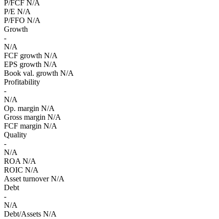
P/FCF
N/A
P/E
N/A
P/FFO
N/A
Growth
-
N/A
FCF growth
N/A
EPS growth
N/A
Book val. growth
N/A
Profitability
-
N/A
Op. margin
N/A
Gross margin
N/A
FCF margin
N/A
Quality
-
N/A
ROA
N/A
ROIC
N/A
Asset turnover
N/A
Debt
-
N/A
Debt/Assets
N/A