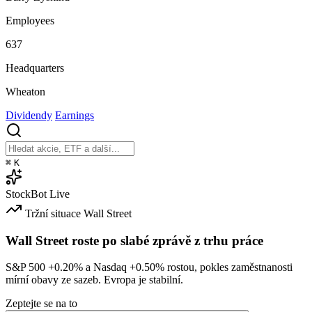
Employees
637
Headquarters
Wheaton
Dividendy
Earnings
⌘
K
StockBot
Live
Tržní situace
Wall Street
Wall Street roste po slabé zprávě z trhu práce
S&P 500
+0.20%
a Nasdaq
+0.50%
rostou, pokles zaměstnanosti
mírní obavy ze sazeb. Evropa je stabilní.
Zeptejte se na to