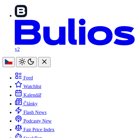
v2
Feed
Watchlist
Kalendář
Články
Flash News
Podcasty
New
Fair Price Index