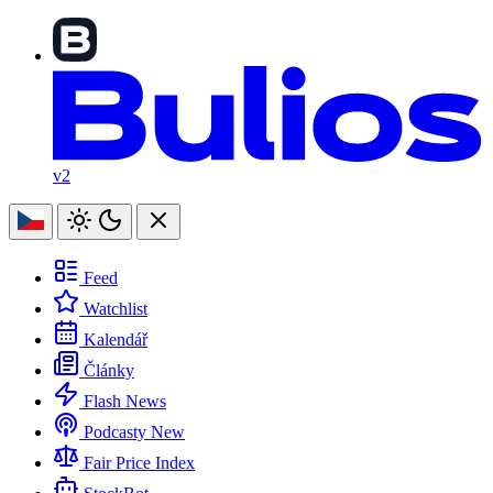
v2
Feed
Watchlist
Kalendář
Články
Flash News
Podcasty
New
Fair Price Index