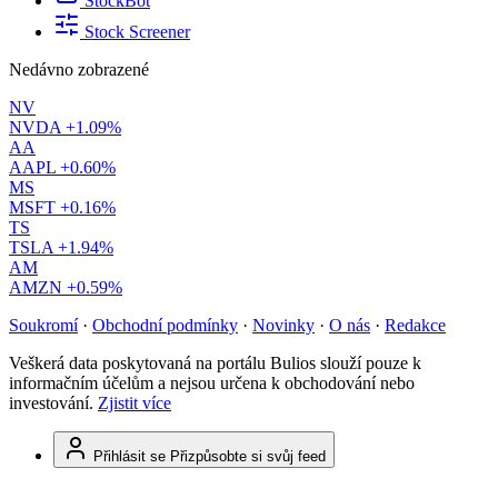
StockBot
Stock Screener
Nedávno zobrazené
NV
NVDA
+1.09%
AA
AAPL
+0.60%
MS
MSFT
+0.16%
TS
TSLA
+1.94%
AM
AMZN
+0.59%
Soukromí
·
Obchodní podmínky
·
Novinky
·
O nás
·
Redakce
Veškerá data poskytovaná na portálu Bulios slouží pouze k
informačním účelům a nejsou určena k obchodování nebo
investování.
Zjistit více
Přihlásit se
Přizpůsobte si svůj feed