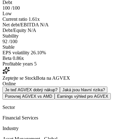
Debt
100
/100
Low
Current ratio
1.61x
Net debt/EBITDA
N/A
Debt/Equity
N/A
Stability
92
/100
Stable
EPS volatility
26.10%
Beta
0.86x
Profitable years
5
Zeptejte se StockBota na AGVEX
Online
Je teď AGVEX dobrý nákup?
Jaká jsou hlavní rizika?
Porovnej AGVEX vs AMD
Earnings výhled pro AGVEX
Sector
Financial Services
Industry
Asset Management - Global