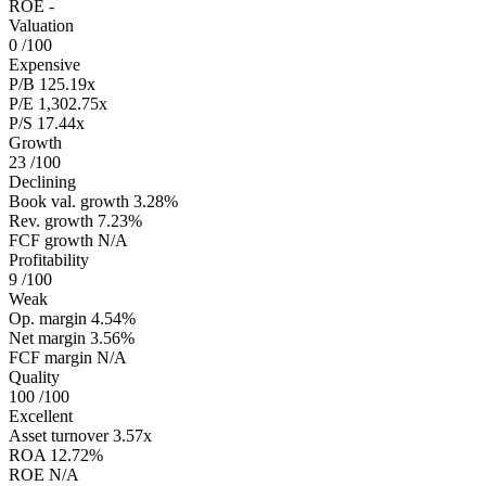
ROE
-
Valuation
0
/100
Expensive
P/B
125.19x
P/E
1,302.75x
P/S
17.44x
Growth
23
/100
Declining
Book val. growth
3.28%
Rev. growth
7.23%
FCF growth
N/A
Profitability
9
/100
Weak
Op. margin
4.54%
Net margin
3.56%
FCF margin
N/A
Quality
100
/100
Excellent
Asset turnover
3.57x
ROA
12.72%
ROE
N/A