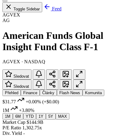
Feed
Toggle Sidebar
AGVEX
AG
American Funds Global
Insight Fund Class F-1
AGVEX · NASDAQ
Sledovat
Sledovat
Přehled
Finance
Články
Flash News
Komunita
$31.77
+0.00%
(+$0.00)
1M
+3.80%
1M
6M
YTD
1Y
5Y
MAX
Market Cap
$144.9B
P/E Ratio
1,302.75x
Div. Yield
-