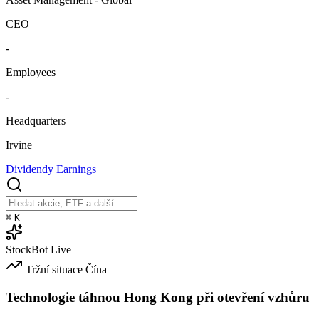
CEO
-
Employees
-
Headquarters
Irvine
Dividendy
Earnings
⌘
K
StockBot
Live
Tržní situace
Čína
Technologie táhnou Hong Kong při otevření vzhůru