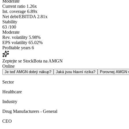
Moderate
Current ratio
1.26x
Int. coverage
6.89x
Net debt/EBITDA
2.81x
Stability
63
/100
Moderate
Rev. volatility
5.98%
EPS volatility
65.02%
Profitable years
6
Zeptejte se StockBota na AMGN
Online
Je teď AMGN dobrý nákup?
Jaká jsou hlavní rizika?
Porovnej AMGN
Sector
Healthcare
Industry
Drug Manufacturers - General
CEO