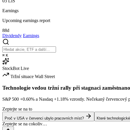
03
LIS
Earnings
Upcoming earnings report
88d
Dividendy
Earnings
⌘
K
StockBot
Live
Tržní situace
Wall Street
Technologie vedou tržní rally při stagnaci zaměstnano
S&P 500
+0.60%
a Nasdaq
+1.18%
vzrostly. Nečekaný červencový po
Zeptejte se na to
Proč v USA v červenci ubylo pracovních míst?
Které technologické