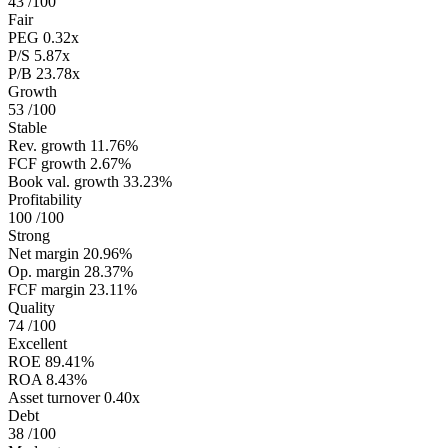
43
/100
Fair
PEG
0.32x
P/S
5.87x
P/B
23.78x
Growth
53
/100
Stable
Rev. growth
11.76%
FCF growth
2.67%
Book val. growth
33.23%
Profitability
100
/100
Strong
Net margin
20.96%
Op. margin
28.37%
FCF margin
23.11%
Quality
74
/100
Excellent
ROE
89.41%
ROA
8.43%
Asset turnover
0.40x
Debt
38
/100