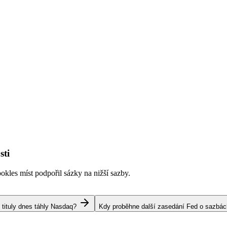
sti
kles míst podpořil sázky na nižší sazby.
 tituly dnes táhly Nasdaq?
Kdy proběhne další zasedání Fed o sazbá