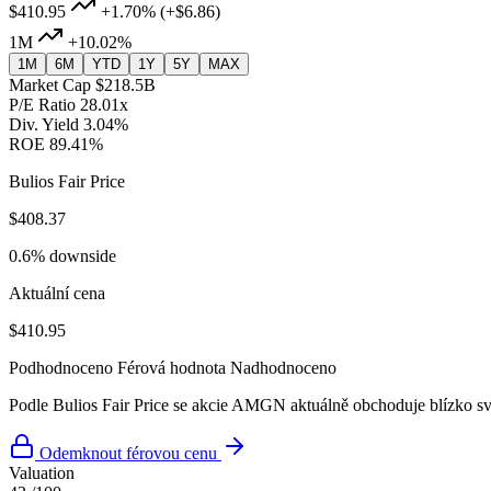
$410.95
+1.70%
(+$6.86)
1M
+10.02%
1M
6M
YTD
1Y
5Y
MAX
Market Cap
$218.5B
P/E Ratio
28.01x
Div. Yield
3.04%
ROE
89.41%
Bulios Fair Price
$408.37
0.6% downside
Aktuální cena
$410.95
Podhodnoceno
Férová hodnota
Nadhodnoceno
Podle Bulios Fair Price se akcie AMGN aktuálně obchoduje blízko s
Odemknout férovou cenu
Valuation