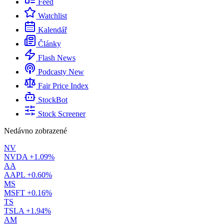
Feed
Watchlist
Kalendář
Články
Flash News
Podcasty
New
Fair Price Index
StockBot
Stock Screener
Nedávno zobrazené
NV
NVDA
+1.09%
AA
AAPL
+0.60%
MS
MSFT
+0.16%
TS
TSLA
+1.94%
AM