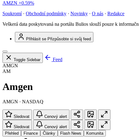
AMZN
+0.59%
Soukromí
·
Obchodní podmínky
·
Novinky
·
O nás
·
Redakce
Veškerá data poskytovaná na portálu Bulios slouží pouze k informač
Přihlásit se
Přizpůsobte si svůj feed
Feed
Toggle Sidebar
AMGN
AM
Amgen
AMGN · NASDAQ
Sledovat
Cenový alert
Sledovat
Cenový alert
Přehled
Finance
Články
Flash News
Komunita