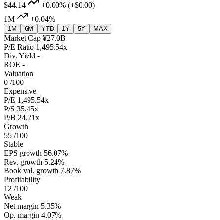
$44.14
+0.00%
(+$0.00)
1M
+0.04%
1M
6M
YTD
1Y
5Y
MAX
Market Cap
¥27.0B
P/E Ratio
1,495.54x
Div. Yield
-
ROE
-
Valuation
0
/100
Expensive
P/E
1,495.54x
P/S
35.45x
P/B
24.21x
Growth
55
/100
Stable
EPS growth
56.07%
Rev. growth
5.24%
Book val. growth
7.87%
Profitability
12
/100
Weak
Net margin
5.35%
Op. margin
4.07%