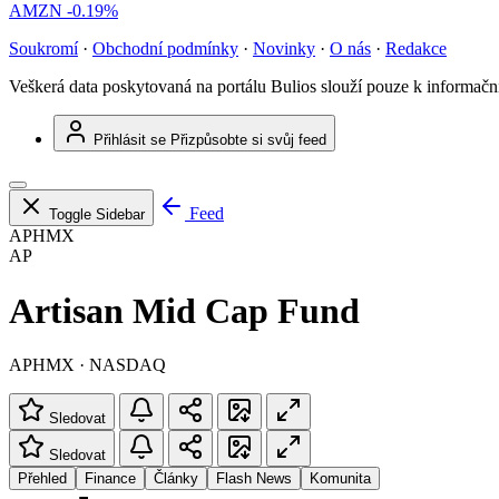
AMZN
-0.19%
Soukromí
·
Obchodní podmínky
·
Novinky
·
O nás
·
Redakce
Veškerá data poskytovaná na portálu Bulios slouží pouze k informač
Přihlásit se
Přizpůsobte si svůj feed
Feed
Toggle Sidebar
APHMX
AP
Artisan Mid Cap Fund
APHMX · NASDAQ
Sledovat
Sledovat
Přehled
Finance
Články
Flash News
Komunita