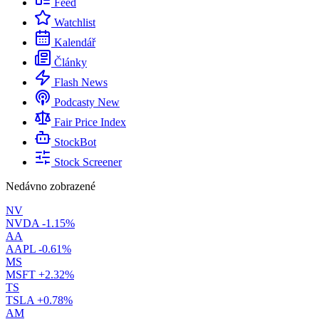
Feed
Watchlist
Kalendář
Články
Flash News
Podcasty
New
Fair Price Index
StockBot
Stock Screener
Nedávno zobrazené
NV
NVDA
-1.15%
AA
AAPL
-0.61%
MS
MSFT
+2.32%
TS
TSLA
+0.78%
AM