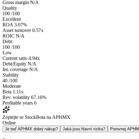
Gross margin
N/A
Quality
100
/100
Excellent
ROA
3.07%
Asset turnover
0.57x
ROIC
N/A
Debt
100
/100
Low
Current ratio
4.94x
Debt/Equity
N/A
Int. coverage
N/A
Stability
40
/100
Moderate
Beta
1.11x
Rev. volatility
67.16%
Profitable years
6
Zeptejte se StockBota na APHMX
Online
Je teď APHMX dobrý nákup?
Jaká jsou hlavní rizika?
Porovnej APH