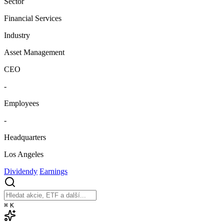
Sector
Financial Services
Industry
Asset Management
CEO
-
Employees
-
Headquarters
Los Angeles
Dividendy
Earnings
⌘
K