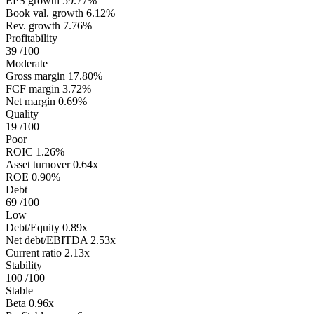
EPS growth
59.77%
Book val. growth
6.12%
Rev. growth
7.76%
Profitability
39
/100
Moderate
Gross margin
17.80%
FCF margin
3.72%
Net margin
0.69%
Quality
19
/100
Poor
ROIC
1.26%
Asset turnover
0.64x
ROE
0.90%
Debt
69
/100
Low
Debt/Equity
0.89x
Net debt/EBITDA
2.53x
Current ratio
2.13x
Stability
100
/100
Stable
Beta
0.96x