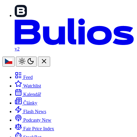
v2
Feed
Watchlist
Kalendář
Články
Flash News
Podcasty
New
Fair Price Index