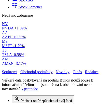
StockBot
Stock Screener
Nedávno zobrazené
NV
NVDA
+1.09%
AA
AAPL
+0.53%
MS
MSFT
-1.79%
TS
TSLA
-0.58%
AM
AMZN
-3.17%
Soukromí
·
Obchodní podmínky
·
Novinky
·
O nás
·
Redakce
Veškerá data poskytovaná na portálu Bulios slouží pouze k
informačním účelům a nejsou určena k obchodování nebo
investování.
Zjistit více
Přihlásit se
Přizpůsobte si svůj feed