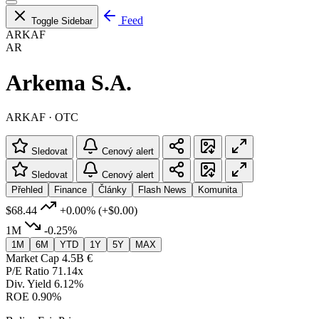
Feed
Toggle Sidebar
ARKAF
AR
Arkema S.A.
ARKAF · OTC
Sledovat
Cenový alert
Sledovat
Cenový alert
Přehled
Finance
Články
Flash News
Komunita
$68.44
+0.00%
(+$0.00)
1M
-0.25%
1M
6M
YTD
1Y
5Y
MAX
Market Cap
4.5B €
P/E Ratio
71.14x
Div. Yield
6.12%
ROE
0.90%