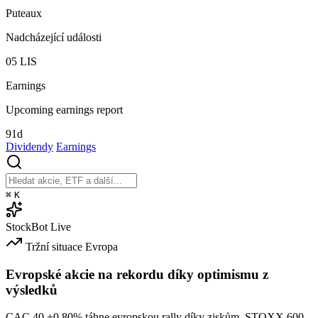
Puteaux
Nadcházející události
05
LIS
Earnings
Upcoming earnings report
91d
Dividendy
Earnings
⌘
K
StockBot
Live
Tržní situace
Evropa
Evropské akcie na rekordu díky optimismu z
výsledků
CAC 40
+0.80%
táhne evropskou rally díky ziskům. STOXX 600