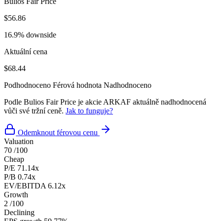
Bulios Fair Price
$56.86
16.9% downside
Aktuální cena
$68.44
Podhodnoceno
Férová hodnota
Nadhodnoceno
Podle Bulios Fair Price je akcie ARKAF aktuálně nadhodnocená
vůči své tržní ceně.
Jak to funguje?
Odemknout férovou cenu
Valuation
70
/100
Cheap
P/E
71.14x
P/B
0.74x
EV/EBITDA
6.12x
Growth
2
/100
Declining