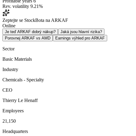
Profitable years
6
Rev. volatility
9.21%
Zeptejte se StockBota na ARKAF
Online
Je teď ARKAF dobrý nákup?
Jaká jsou hlavní rizika?
Porovnej ARKAF vs AMD
Earnings výhled pro ARKAF
Sector
Basic Materials
Industry
Chemicals - Specialty
CEO
Thierry Le Henaff
Employees
21,150
Headquarters