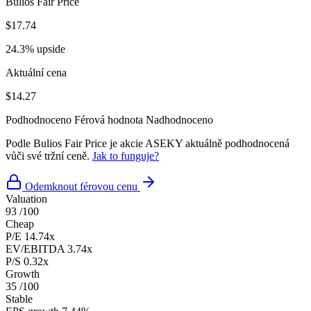
Bulios Fair Price
$17.74
24.3% upside
Aktuální cena
$14.27
Podhodnoceno
Férová hodnota
Nadhodnoceno
Podle Bulios Fair Price je akcie ASEKY aktuálně podhodnocená
vůči své tržní ceně.
Jak to funguje?
Odemknout férovou cenu
Valuation
93
/100
Cheap
P/E
14.74x
EV/EBITDA
3.74x
P/S
0.32x
Growth
35
/100
Stable