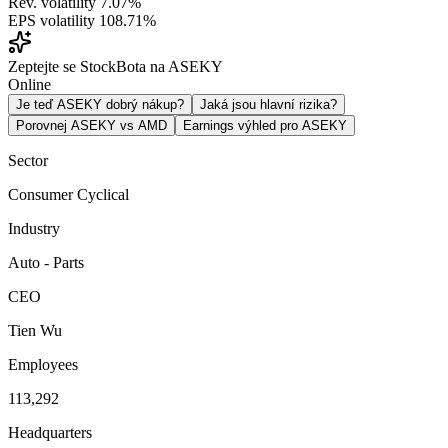
Rev. volatility
7.07%
EPS volatility
108.71%
Zeptejte se StockBota na ASEKY
Online
Je teď ASEKY dobrý nákup?
Jaká jsou hlavní rizika?
Porovnej ASEKY vs AMD
Earnings výhled pro ASEKY
Sector
Consumer Cyclical
Industry
Auto - Parts
CEO
Tien Wu
Employees
113,292
Headquarters