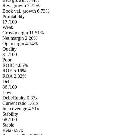
EPS growth
7.44%
Rev. growth
7.72%
Book val. growth
6.73%
Profitability
17
/100
Weak
Gross margin
11.51%
Net margin
2.20%
Op. margin
4.14%
Quality
31
/100
Poor
ROIC
4.05%
ROE
5.16%
ROA
2.32%
Debt
86
/100
Low
Debt/Equity
0.37x
Current ratio
1.61x
Int. coverage
4.51x
Stability
68
/100
Stable
Beta
0.57x