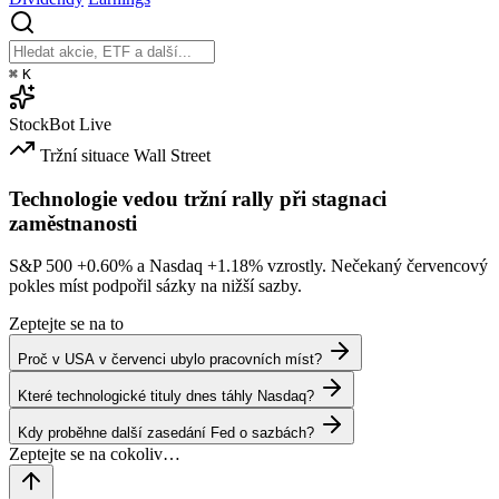
⌘
K
StockBot
Live
Tržní situace
Wall Street
Technologie vedou tržní rally při stagnaci
zaměstnanosti
S&P 500
+0.60%
a Nasdaq
+1.18%
vzrostly. Nečekaný červencový
pokles míst podpořil sázky na nižší sazby.
Zeptejte se na to
Proč v USA v červenci ubylo pracovních míst?
Které technologické tituly dnes táhly Nasdaq?
Kdy proběhne další zasedání Fed o sazbách?