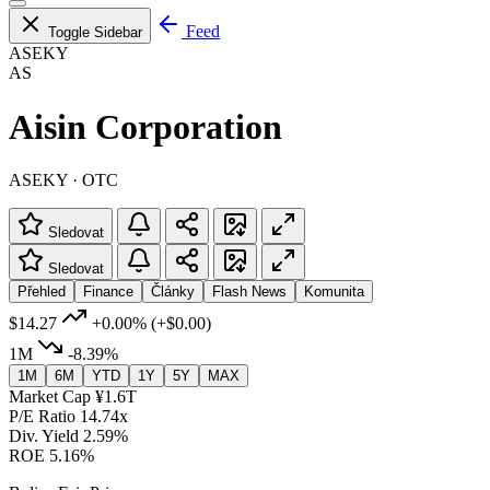
Feed
Toggle Sidebar
ASEKY
AS
Aisin Corporation
ASEKY · OTC
Sledovat
Sledovat
Přehled
Finance
Články
Flash News
Komunita
$14.27
+0.00%
(+$0.00)
1M
-8.39%
1M
6M
YTD
1Y
5Y
MAX
Market Cap
¥1.6T
P/E Ratio
14.74x
Div. Yield
2.59%
ROE
5.16%