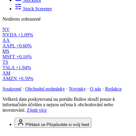
StockBot
Stock Screener
Nedávno zobrazené
NV
NVDA
+1.09%
AA
AAPL
+0.60%
MS
MSFT
+0.16%
TS
TSLA
+1.94%
AM
AMZN
+0.59%
Soukromí
·
Obchodní podmínky
·
Novinky
·
O nás
·
Redakce
Veškerá data poskytovaná na portálu Bulios slouží pouze k
informačním účelům a nejsou určena k obchodování nebo
investování.
Zjistit více
Přihlásit se
Přizpůsobte si svůj feed