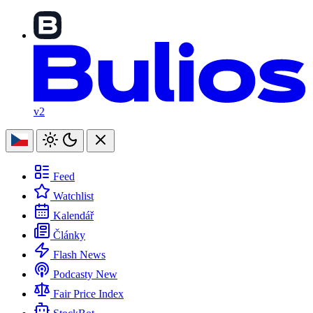
v2
Feed
Watchlist
Kalendář
Články
Flash News
Podcasty
New
Fair Price Index