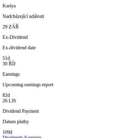
Kariya
Nadcházející události
29
ZÁŘ
Ex-Dividend
Ex-dividend date
51d
30
ŘÍJ
Earnings
Upcoming earnings report
82d
26
LIS
Dividend Payment
Datum platby
109d
Dividendy
Earnings