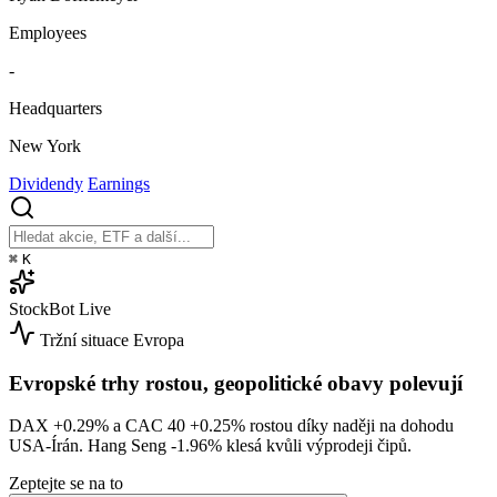
Employees
-
Headquarters
New York
Dividendy
Earnings
⌘
K
StockBot
Live
Tržní situace
Evropa
Evropské trhy rostou, geopolitické obavy polevují
DAX
+0.29%
a CAC 40
+0.25%
rostou díky naději na dohodu
USA-Írán. Hang Seng
-1.96%
klesá kvůli výprodeji čipů.
Zeptejte se na to