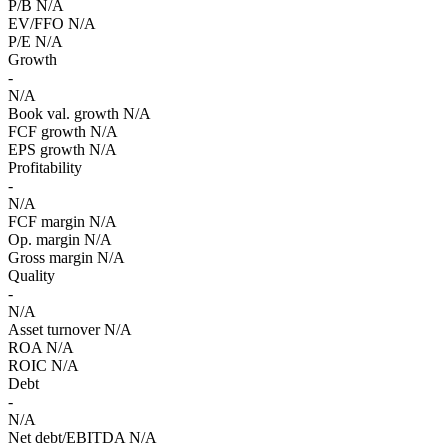
P/B
N/A
EV/FFO
N/A
P/E
N/A
Growth
-
N/A
Book val. growth
N/A
FCF growth
N/A
EPS growth
N/A
Profitability
-
N/A
FCF margin
N/A
Op. margin
N/A
Gross margin
N/A
Quality
-
N/A
Asset turnover
N/A
ROA
N/A
ROIC
N/A
Debt
-
N/A
Net debt/EBITDA
N/A