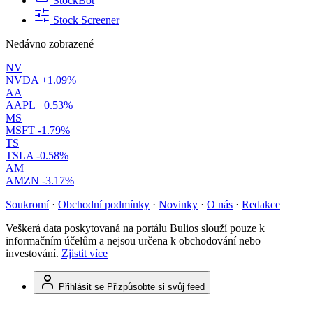
StockBot
Stock Screener
Nedávno zobrazené
NV
NVDA
+1.09%
AA
AAPL
+0.53%
MS
MSFT
-1.79%
TS
TSLA
-0.58%
AM
AMZN
-3.17%
Soukromí
·
Obchodní podmínky
·
Novinky
·
O nás
·
Redakce
Veškerá data poskytovaná na portálu Bulios slouží pouze k
informačním účelům a nejsou určena k obchodování nebo
investování.
Zjistit více
Přihlásit se
Přizpůsobte si svůj feed