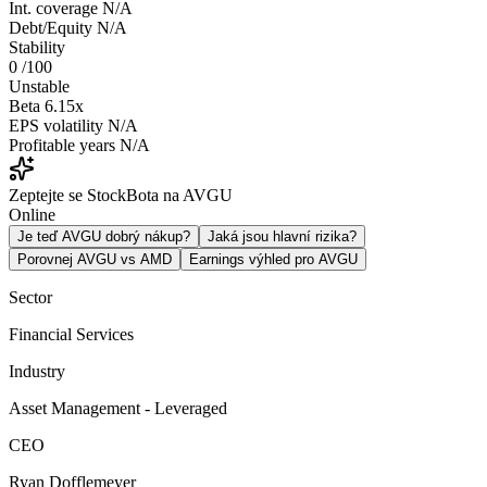
Int. coverage
N/A
Debt/Equity
N/A
Stability
0
/100
Unstable
Beta
6.15x
EPS volatility
N/A
Profitable years
N/A
Zeptejte se StockBota na AVGU
Online
Je teď AVGU dobrý nákup?
Jaká jsou hlavní rizika?
Porovnej AVGU vs AMD
Earnings výhled pro AVGU
Sector
Financial Services
Industry
Asset Management - Leveraged
CEO
Ryan Dofflemeyer