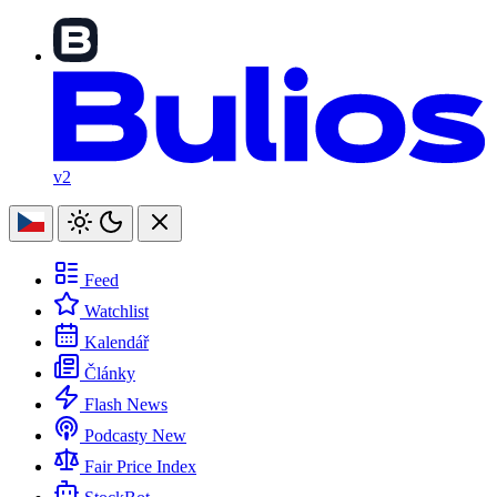
v2
Feed
Watchlist
Kalendář
Články
Flash News
Podcasty
New
Fair Price Index