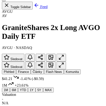
Feed
Toggle Sidebar
AVGU
AV
GraniteShares 2x Long AVGO
Daily ETF
AVGU · NASDAQ
Sledovat
Sledovat
Přehled
Finance
Články
Flash News
Komunita
$41.21
-1.41%
(-$0.59)
1M
+23.61%
1M
6M
YTD
1Y
5Y
MAX
Valuation
-
N/A