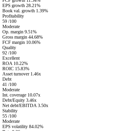
FCF growth
11.54%
EPS growth
28.21%
Book val. growth
1.39%
Profitability
59
/100
Moderate
Op. margin
9.51%
Gross margin
44.68%
FCF margin
10.06%
Quality
92
/100
Excellent
ROA
10.22%
ROIC
15.83%
Asset turnover
1.46x
Debt
41
/100
Moderate
Int. coverage
10.07x
Debt/Equity
3.46x
Net debt/EBITDA
3.50x
Stability
55
/100
Moderate
EPS volatility
84.02%