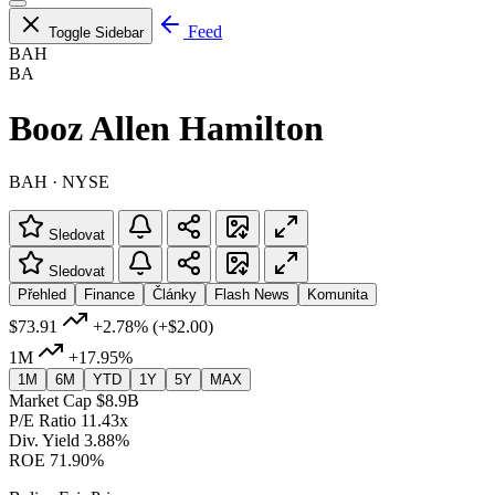
Feed
Toggle Sidebar
BAH
BA
Booz Allen Hamilton
BAH · NYSE
Sledovat
Sledovat
Přehled
Finance
Články
Flash News
Komunita
$73.91
+2.78%
(+$2.00)
1M
+17.95%
1M
6M
YTD
1Y
5Y
MAX
Market Cap
$8.9B
P/E Ratio
11.43x
Div. Yield
3.88%
ROE
71.90%