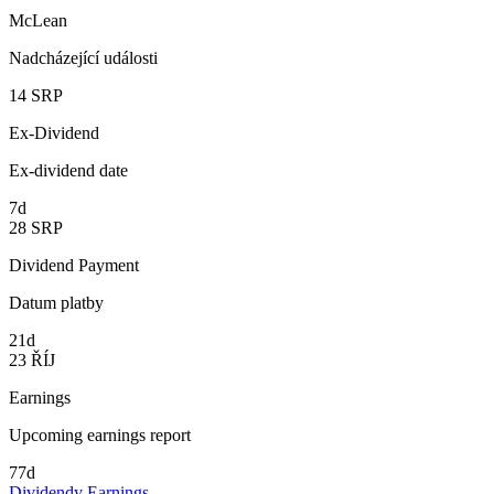
McLean
Nadcházející události
14
SRP
Ex-Dividend
Ex-dividend date
7d
28
SRP
Dividend Payment
Datum platby
21d
23
ŘÍJ
Earnings
Upcoming earnings report
77d
Dividendy
Earnings