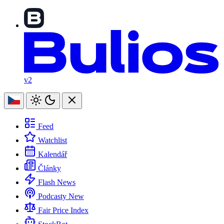
v2
Feed
Watchlist
Kalendář
Články
Flash News
Podcasty
New
Fair Price Index