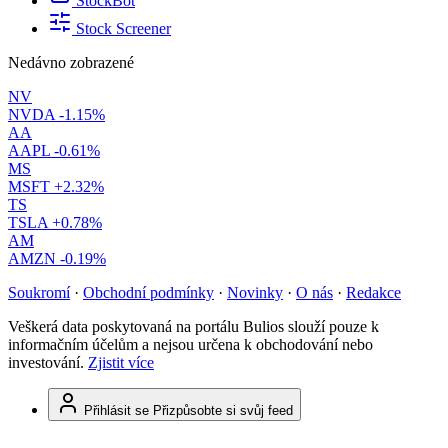
StockBot
Stock Screener
Nedávno zobrazené
NV
NVDA
-1.15%
AA
AAPL
-0.61%
MS
MSFT
+2.32%
TS
TSLA
+0.78%
AM
AMZN
-0.19%
Soukromí
·
Obchodní podmínky
·
Novinky
·
O nás
·
Redakce
Veškerá data poskytovaná na portálu Bulios slouží pouze k
informačním účelům a nejsou určena k obchodování nebo
investování.
Zjistit více
Přihlásit se
Přizpůsobte si svůj feed