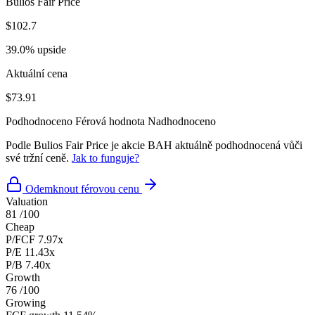
Bulios Fair Price
$102.7
39.0% upside
Aktuální cena
$73.91
Podhodnoceno
Férová hodnota
Nadhodnoceno
Podle Bulios Fair Price je akcie BAH aktuálně podhodnocená vůči
své tržní ceně.
Jak to funguje?
Odemknout férovou cenu
Valuation
81
/100
Cheap
P/FCF
7.97x
P/E
11.43x
P/B
7.40x
Growth
76
/100
Growing