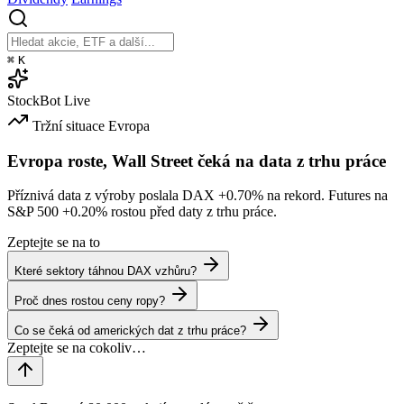
⌘
K
StockBot
Live
Tržní situace
Evropa
Evropa roste, Wall Street čeká na data z trhu práce
Příznivá data z výroby poslala DAX
+0.70%
na rekord. Futures na
S&P 500
+0.20%
rostou před daty z trhu práce.
Zeptejte se na to
Které sektory táhnou DAX vzhůru?
Proč dnes rostou ceny ropy?
Co se čeká od amerických dat z trhu práce?