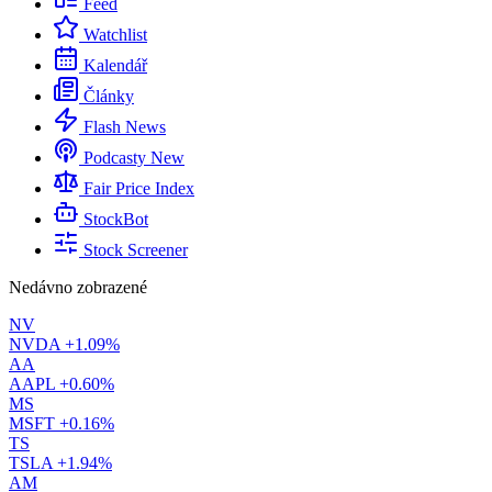
Feed
Watchlist
Kalendář
Články
Flash News
Podcasty
New
Fair Price Index
StockBot
Stock Screener
Nedávno zobrazené
NV
NVDA
+1.09%
AA
AAPL
+0.60%
MS
MSFT
+0.16%
TS
TSLA
+1.94%
AM