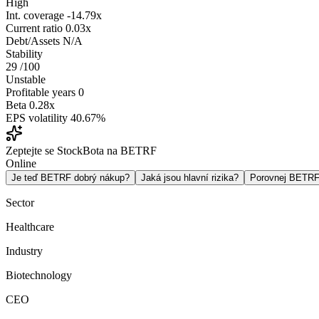
High
Int. coverage
-14.79x
Current ratio
0.03x
Debt/Assets
N/A
Stability
29
/100
Unstable
Profitable years
0
Beta
0.28x
EPS volatility
40.67%
Zeptejte se StockBota na BETRF
Online
Je teď BETRF dobrý nákup?
Jaká jsou hlavní rizika?
Porovnej BETR
Sector
Healthcare
Industry
Biotechnology
CEO