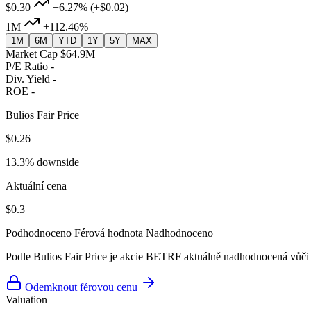
$0.30
+6.27%
(+$0.02)
1M
+112.46%
1M
6M
YTD
1Y
5Y
MAX
Market Cap
$64.9M
P/E Ratio
-
Div. Yield
-
ROE
-
Bulios Fair Price
$0.26
13.3% downside
Aktuální cena
$0.3
Podhodnoceno
Férová hodnota
Nadhodnoceno
Podle Bulios Fair Price je akcie BETRF aktuálně nadhodnocená vůči 
Odemknout férovou cenu
Valuation