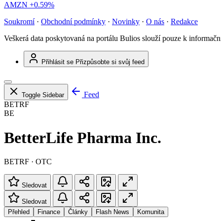
AMZN
+0.59%
Soukromí
·
Obchodní podmínky
·
Novinky
·
O nás
·
Redakce
Veškerá data poskytovaná na portálu Bulios slouží pouze k informač
Přihlásit se
Přizpůsobte si svůj feed
Feed
Toggle Sidebar
BETRF
BE
BetterLife Pharma Inc.
BETRF · OTC
Sledovat
Sledovat
Přehled
Finance
Články
Flash News
Komunita