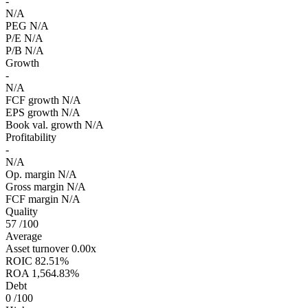
-
N/A
PEG
N/A
P/E
N/A
P/B
N/A
Growth
-
N/A
FCF growth
N/A
EPS growth
N/A
Book val. growth
N/A
Profitability
-
N/A
Op. margin
N/A
Gross margin
N/A
FCF margin
N/A
Quality
57
/100
Average
Asset turnover
0.00x
ROIC
82.51%
ROA
1,564.83%
Debt
0
/100