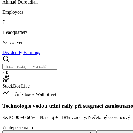
Ahmad Doroudian
Employees
7
Headquarters
Vancouver
Dividendy
Earnings
⌘
K
StockBot
Live
Tržní situace
Wall Street
Technologie vedou tržní rally při stagnaci zaměstnano
S&P 500
+0.60%
a Nasdaq
+1.18%
vzrostly. Nečekaný červencový po
Zeptejte se na to