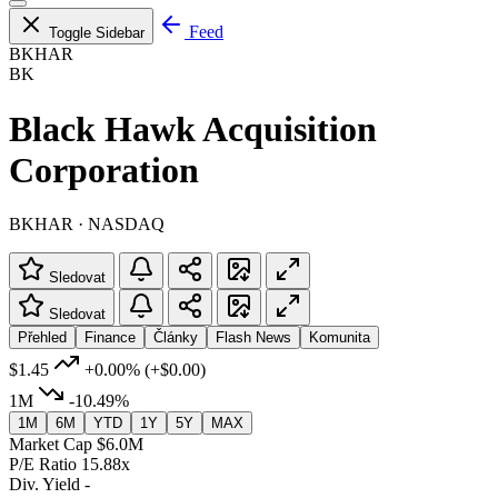
Feed
Toggle Sidebar
BKHAR
BK
Black Hawk Acquisition
Corporation
BKHAR · NASDAQ
Sledovat
Sledovat
Přehled
Finance
Články
Flash News
Komunita
$1.45
+0.00%
(+$0.00)
1M
-10.49%
1M
6M
YTD
1Y
5Y
MAX
Market Cap
$6.0M
P/E Ratio
15.88x
Div. Yield
-