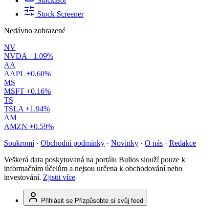
StockBot
Stock Screener
Nedávno zobrazené
NV
NVDA
+1.09%
AA
AAPL
+0.60%
MS
MSFT
+0.16%
TS
TSLA
+1.94%
AM
AMZN
+0.59%
Soukromí
·
Obchodní podmínky
·
Novinky
·
O nás
·
Redakce
Veškerá data poskytovaná na portálu Bulios slouží pouze k
informačním účelům a nejsou určena k obchodování nebo
investování.
Zjistit více
Přihlásit se
Přizpůsobte si svůj feed