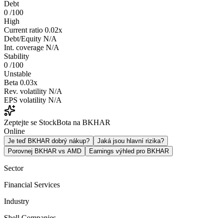
Debt
0
/100
High
Current ratio
0.02x
Debt/Equity
N/A
Int. coverage
N/A
Stability
0
/100
Unstable
Beta
0.03x
Rev. volatility
N/A
EPS volatility
N/A
Zeptejte se StockBota na BKHAR
Online
Je teď BKHAR dobrý nákup?
Jaká jsou hlavní rizika?
Porovnej BKHAR vs AMD
Earnings výhled pro BKHAR
Sector
Financial Services
Industry
Shell Companies