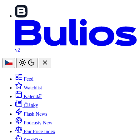
v2
Feed
Watchlist
Kalendář
Články
Flash News
Podcasty
New
Fair Price Index