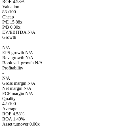
ROE
4.58%
Valuation
83
/100
Cheap
P/E
15.88x
P/B
0.30x
EV/EBITDA
N/A
Growth
-
N/A
EPS growth
N/A
Rev. growth
N/A
Book val. growth
N/A
Profitability
-
N/A
Gross margin
N/A
Net margin
N/A
FCF margin
N/A
Quality
42
/100
Average
ROE
4.58%
ROA
1.49%
Asset turnover
0.00x