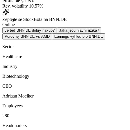
Profitable years
0
Rev. volatility
10.57%
Zeptejte se StockBota na BNN.DE
Online
Je teď BNN.DE dobrý nákup?
Jaká jsou hlavní rizika?
Porovnej BNN.DE vs AMD
Earnings výhled pro BNN.DE
Sector
Healthcare
Industry
Biotechnology
CEO
Adriaan Moelker
Employees
280
Headquarters