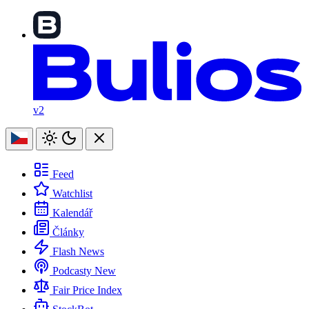
v2
Feed
Watchlist
Kalendář
Články
Flash News
Podcasty
New
Fair Price Index