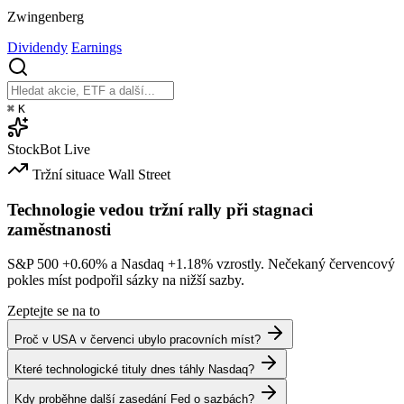
Zwingenberg
Dividendy
Earnings
⌘
K
StockBot
Live
Tržní situace
Wall Street
Technologie vedou tržní rally při stagnaci
zaměstnanosti
S&P 500
+0.60%
a Nasdaq
+1.18%
vzrostly. Nečekaný červencový
pokles míst podpořil sázky na nižší sazby.
Zeptejte se na to
Proč v USA v červenci ubylo pracovních míst?
Které technologické tituly dnes táhly Nasdaq?
Kdy proběhne další zasedání Fed o sazbách?