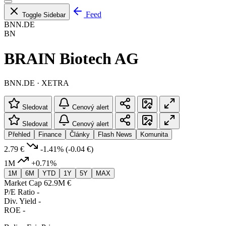
Feed
Toggle Sidebar
BNN.DE
BN
BRAIN Biotech AG
BNN.DE · XETRA
Sledovat
Cenový alert
Sledovat
Cenový alert
Přehled
Finance
Články
Flash News
Komunita
2.79 €
-1.41%
(-0.04 €)
1M
+0.71%
1M
6M
YTD
1Y
5Y
MAX
Market Cap
62.9M €
P/E Ratio
-
Div. Yield
-
ROE
-