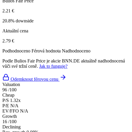
Bulios Fair Price
2.21 €
20.8% downside
Aktuální cena
2.79 €
Podhodnoceno
Férová hodnota
Nadhodnoceno
Podle Bulios Fair Price je akcie BNN.DE aktuálně nadhodnocená
vůči své tržní ceně.
Jak to funguje?
Odemknout férovou cenu
Valuation
96
/100
Cheap
P/S
1.32x
P/E
N/A
EV/FFO
N/A
Growth
16
/100
Declining