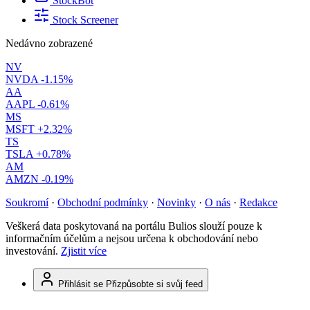
StockBot
Stock Screener
Nedávno zobrazené
NV
NVDA
-1.15%
AA
AAPL
-0.61%
MS
MSFT
+2.32%
TS
TSLA
+0.78%
AM
AMZN
-0.19%
Soukromí
·
Obchodní podmínky
·
Novinky
·
O nás
·
Redakce
Veškerá data poskytovaná na portálu Bulios slouží pouze k
informačním účelům a nejsou určena k obchodování nebo
investování.
Zjistit více
Přihlásit se
Přizpůsobte si svůj feed