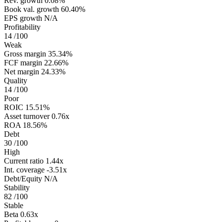
Rev. growth
0.08%
Book val. growth
60.40%
EPS growth
N/A
Profitability
14
/100
Weak
Gross margin
35.34%
FCF margin
22.66%
Net margin
24.33%
Quality
14
/100
Poor
ROIC
15.51%
Asset turnover
0.76x
ROA
18.56%
Debt
30
/100
High
Current ratio
1.44x
Int. coverage
-3.51x
Debt/Equity
N/A
Stability
82
/100
Stable
Beta
0.63x