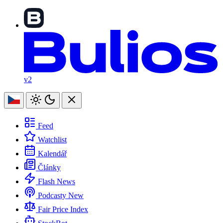
v2
Feed
Watchlist
Kalendář
Články
Flash News
Podcasty
New
Fair Price Index