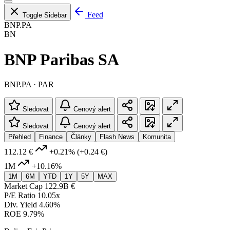
Feed
Toggle Sidebar
BNP.PA
BN
BNP Paribas SA
BNP.PA · PAR
Sledovat
Cenový alert
Sledovat
Cenový alert
Přehled
Finance
Články
Flash News
Komunita
112.12 €
+0.21%
(+0.24 €)
1M
+10.16%
1M
6M
YTD
1Y
5Y
MAX
Market Cap
122.9B €
P/E Ratio
10.05x
Div. Yield
4.60%
ROE
9.79%