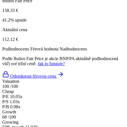
Bulios Fair Price
158.33 €
41.2% upside
Aktuální cena
112.12 €
Podhodnoceno
Férová hodnota
Nadhodnoceno
Podle Bulios Fair Price je akcie BNP.PA aktuálně podhodnocená
vůči své tržní ceně.
Jak to funguje?
Odemknout férovou cenu
Valuation
100
/100
Cheap
P/E
10.05x
P/S
1.03x
P/B
0.98x
Growth
68
/100
Growing