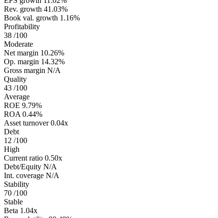
EPS growth
11.02%
Rev. growth
41.03%
Book val. growth
1.16%
Profitability
38
/100
Moderate
Net margin
10.26%
Op. margin
14.32%
Gross margin
N/A
Quality
43
/100
Average
ROE
9.79%
ROA
0.44%
Asset turnover
0.04x
Debt
12
/100
High
Current ratio
0.50x
Debt/Equity
N/A
Int. coverage
N/A
Stability
70
/100
Stable
Beta
1.04x