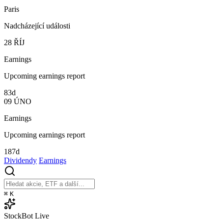
Paris
Nadcházející události
28
ŘÍJ
Earnings
Upcoming earnings report
83d
09
ÚNO
Earnings
Upcoming earnings report
187d
Dividendy
Earnings
⌘
K
StockBot
Live