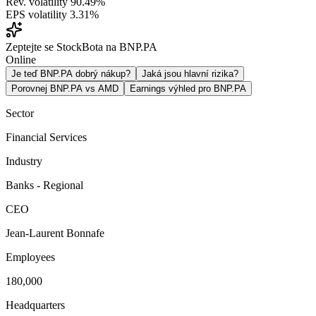
Rev. volatility
90.49%
EPS volatility
3.31%
Zeptejte se StockBota na BNP.PA
Online
Je teď BNP.PA dobrý nákup?
Jaká jsou hlavní rizika?
Porovnej BNP.PA vs AMD
Earnings výhled pro BNP.PA
Sector
Financial Services
Industry
Banks - Regional
CEO
Jean-Laurent Bonnafe
Employees
180,000
Headquarters