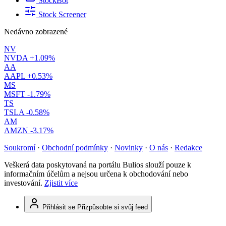
StockBot
Stock Screener
Nedávno zobrazené
NV
NVDA
+1.09%
AA
AAPL
+0.53%
MS
MSFT
-1.79%
TS
TSLA
-0.58%
AM
AMZN
-3.17%
Soukromí
·
Obchodní podmínky
·
Novinky
·
O nás
·
Redakce
Veškerá data poskytovaná na portálu Bulios slouží pouze k
informačním účelům a nejsou určena k obchodování nebo
investování.
Zjistit více
Přihlásit se
Přizpůsobte si svůj feed