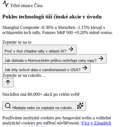
Tržní situace
Čína
Pokles technologií tíží čínské akcie v úvodu
Shanghai Composite
-0.36%
a Shenzhen
-1.15%
klesají s
ochlazením tech rally. Futures S&P 500
+0.20%
mírně rostou.
Zeptejte se na to
Proč v Asii chladne rally v oblasti AI?
Jak dohoda o Hormuzském průlivu ovlivňuje ceny ropy?
Jak trhy ovlivní data o zaměstnanosti v USA?
StockBot zná 80,000+ akcií po celém světě
Hledejte nebo se zeptejte na cokoliv…
Používáme nezbytné cookies pro fungování webu a volitelné
analytické cookies pro měření návštěvnosti.
Více v Zásadách