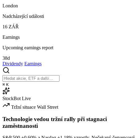
London
Nadcházející události
16
ZÁŘ
Earnings
Upcoming earnings report
38d
Dividendy
Earnings
⌘
K
StockBot
Live
Tržní situace
Wall Street
Technologie vedou tržní rally při stagnaci
zaměstnanosti
S&P 500
+0.60%
a Nasdaq
+1.18%
vzrostly. Nečekaný červencový