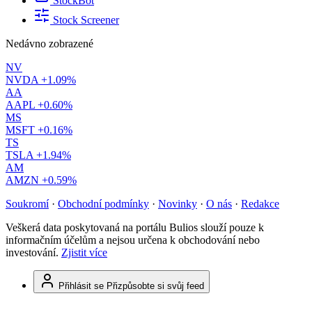
StockBot
Stock Screener
Nedávno zobrazené
NV
NVDA
+1.09%
AA
AAPL
+0.60%
MS
MSFT
+0.16%
TS
TSLA
+1.94%
AM
AMZN
+0.59%
Soukromí
·
Obchodní podmínky
·
Novinky
·
O nás
·
Redakce
Veškerá data poskytovaná na portálu Bulios slouží pouze k
informačním účelům a nejsou určena k obchodování nebo
investování.
Zjistit více
Přihlásit se
Přizpůsobte si svůj feed