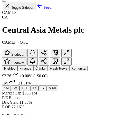
Feed
Toggle Sidebar
CAMLF
CA
Central Asia Metals plc
CAMLF · OTC
Sledovat
Sledovat
Přehled
Finance
Články
Flash News
Komunita
$2.26
+0.00%
(+$0.00)
1M
+21.51%
1M
6M
YTD
1Y
5Y
MAX
Market Cap
$385.1M
P/E Ratio
-
Div. Yield
11.53%
ROE
22.16%