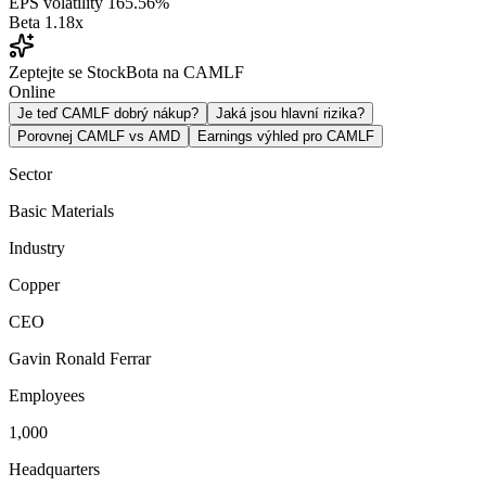
EPS volatility
165.56%
Beta
1.18x
Zeptejte se StockBota na CAMLF
Online
Je teď CAMLF dobrý nákup?
Jaká jsou hlavní rizika?
Porovnej CAMLF vs AMD
Earnings výhled pro CAMLF
Sector
Basic Materials
Industry
Copper
CEO
Gavin Ronald Ferrar
Employees
1,000
Headquarters