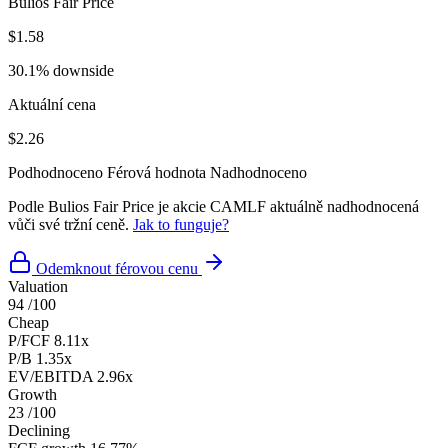
Bulios Fair Price
$1.58
30.1% downside
Aktuální cena
$2.26
Podhodnoceno
Férová hodnota
Nadhodnoceno
Podle Bulios Fair Price je akcie CAMLF aktuálně nadhodnocená
vůči své tržní ceně.
Jak to funguje?
Odemknout férovou cenu
Valuation
94
/100
Cheap
P/FCF
8.11x
P/B
1.35x
EV/EBITDA
2.96x
Growth
23
/100
Declining