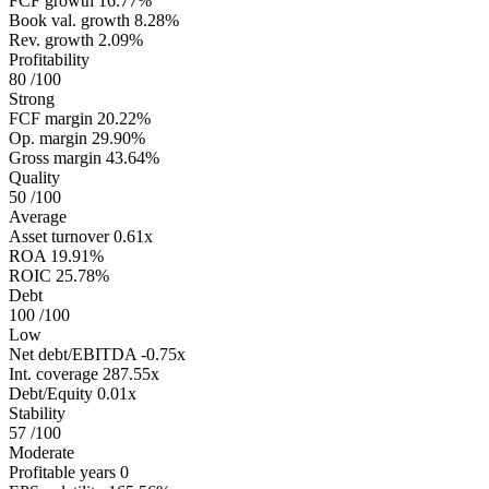
FCF growth
16.77%
Book val. growth
8.28%
Rev. growth
2.09%
Profitability
80
/100
Strong
FCF margin
20.22%
Op. margin
29.90%
Gross margin
43.64%
Quality
50
/100
Average
Asset turnover
0.61x
ROA
19.91%
ROIC
25.78%
Debt
100
/100
Low
Net debt/EBITDA
-0.75x
Int. coverage
287.55x
Debt/Equity
0.01x
Stability
57
/100
Moderate
Profitable years
0