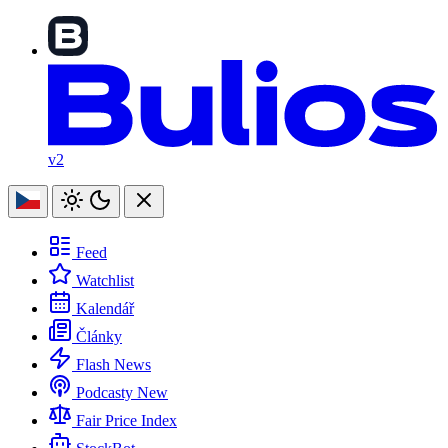
v2
Feed
Watchlist
Kalendář
Články
Flash News
Podcasty
New
Fair Price Index