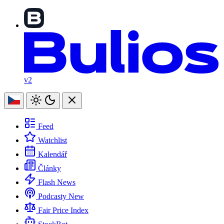
v2
Feed
Watchlist
Kalendář
Články
Flash News
Podcasty
New
Fair Price Index