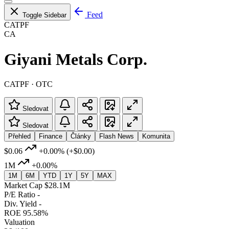
Feed
Toggle Sidebar
CATPF
CA
Giyani Metals Corp.
CATPF · OTC
Sledovat
Sledovat
Přehled
Finance
Články
Flash News
Komunita
$0.06
+0.00%
(+$0.00)
1M
+0.00%
1M
6M
YTD
1Y
5Y
MAX
Market Cap
$28.1M
P/E Ratio
-
Div. Yield
-
ROE
95.58%
Valuation