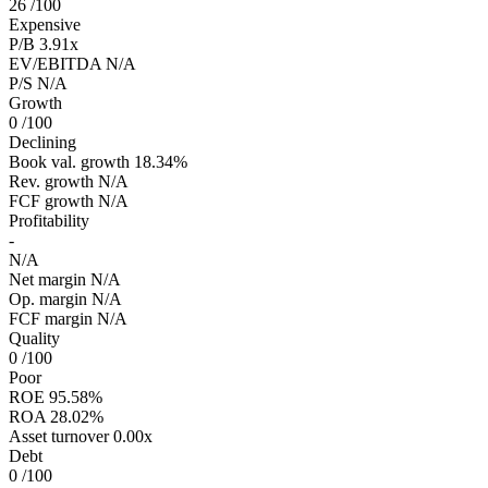
26
/100
Expensive
P/B
3.91x
EV/EBITDA
N/A
P/S
N/A
Growth
0
/100
Declining
Book val. growth
18.34%
Rev. growth
N/A
FCF growth
N/A
Profitability
-
N/A
Net margin
N/A
Op. margin
N/A
FCF margin
N/A
Quality
0
/100
Poor
ROE
95.58%
ROA
28.02%
Asset turnover
0.00x
Debt
0
/100