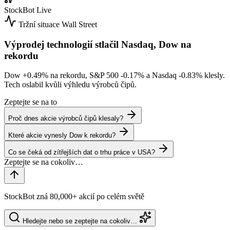
StockBot
Live
Tržní situace
Wall Street
Výprodej technologií stlačil Nasdaq, Dow na
rekordu
Dow
+0.49%
na rekordu, S&P 500
-0.17%
a Nasdaq
-0.83%
klesly.
Tech oslabil kvůli výhledu výrobců čipů.
Zeptejte se na to
Proč dnes akcie výrobců čipů klesaly?
Které akcie vynesly Dow k rekordu?
Co se čeká od zítřejších dat o trhu práce v USA?
StockBot zná 80,000+ akcií po celém světě
Hledejte nebo se zeptejte na cokoliv…