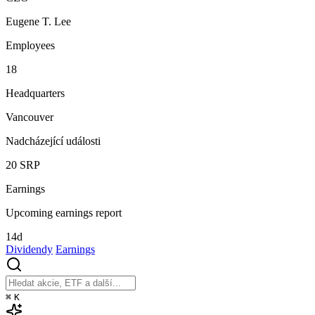
Eugene T. Lee
Employees
18
Headquarters
Vancouver
Nadcházející události
20
SRP
Earnings
Upcoming earnings report
14d
Dividendy
Earnings
⌘
K