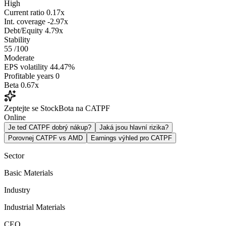
High
Current ratio
0.17x
Int. coverage
-2.97x
Debt/Equity
4.79x
Stability
55
/100
Moderate
EPS volatility
44.47%
Profitable years
0
Beta
0.67x
Zeptejte se StockBota na CATPF
Online
Je teď CATPF dobrý nákup?
Jaká jsou hlavní rizika?
Porovnej CATPF vs AMD
Earnings výhled pro CATPF
Sector
Basic Materials
Industry
Industrial Materials
CEO