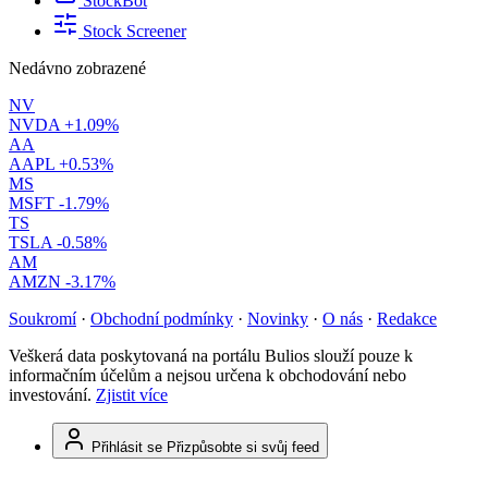
StockBot
Stock Screener
Nedávno zobrazené
NV
NVDA
+1.09%
AA
AAPL
+0.53%
MS
MSFT
-1.79%
TS
TSLA
-0.58%
AM
AMZN
-3.17%
Soukromí
·
Obchodní podmínky
·
Novinky
·
O nás
·
Redakce
Veškerá data poskytovaná na portálu Bulios slouží pouze k
informačním účelům a nejsou určena k obchodování nebo
investování.
Zjistit více
Přihlásit se
Přizpůsobte si svůj feed