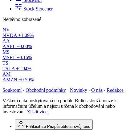
StockBot
Stock Screener
Nedávno zobrazené
NV
NVDA
+1.09%
AA
AAPL
+0.60%
MS
MSFT
+0.16%
TS
TSLA
+1.94%
AM
AMZN
+0.59%
Soukromí
·
Obchodní podmínky
·
Novinky
·
O nás
·
Redakce
Veškerá data poskytovaná na portálu Bulios slouží pouze k
informačním účelům a nejsou určena k obchodování nebo
investování.
Zjistit více
Přihlásit se
Přizpůsobte si svůj feed