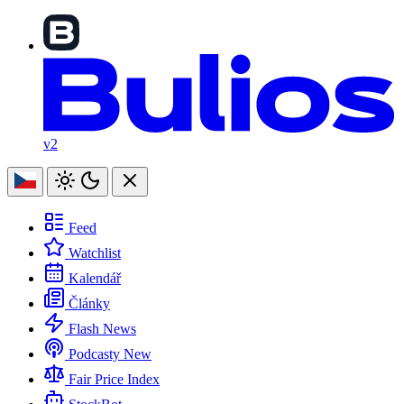
v2
Feed
Watchlist
Kalendář
Články
Flash News
Podcasty
New
Fair Price Index