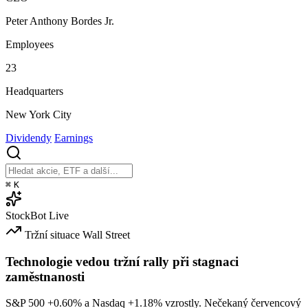
Peter Anthony Bordes Jr.
Employees
23
Headquarters
New York City
Dividendy
Earnings
⌘
K
StockBot
Live
Tržní situace
Wall Street
Technologie vedou tržní rally při stagnaci
zaměstnanosti
S&P 500
+0.60%
a Nasdaq
+1.18%
vzrostly. Nečekaný červencový