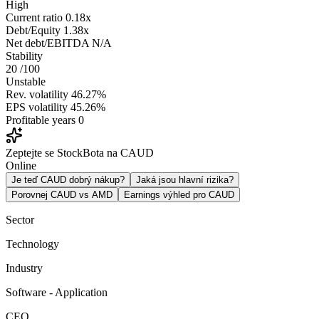
High
Current ratio
0.18x
Debt/Equity
1.38x
Net debt/EBITDA
N/A
Stability
20
/100
Unstable
Rev. volatility
46.27%
EPS volatility
45.26%
Profitable years
0
Zeptejte se StockBota na CAUD
Online
Je teď CAUD dobrý nákup?
Jaká jsou hlavní rizika?
Porovnej CAUD vs AMD
Earnings výhled pro CAUD
Sector
Technology
Industry
Software - Application
CEO