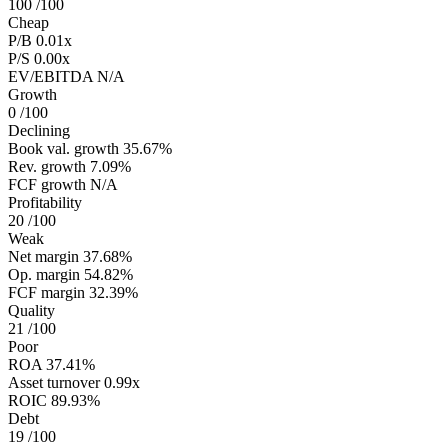
100
/100
Cheap
P/B
0.01x
P/S
0.00x
EV/EBITDA
N/A
Growth
0
/100
Declining
Book val. growth
35.67%
Rev. growth
7.09%
FCF growth
N/A
Profitability
20
/100
Weak
Net margin
37.68%
Op. margin
54.82%
FCF margin
32.39%
Quality
21
/100
Poor
ROA
37.41%
Asset turnover
0.99x
ROIC
89.93%
Debt
19
/100