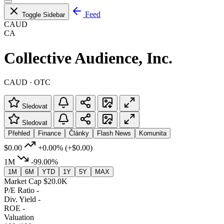
Feed
Toggle Sidebar
CAUD
CA
Collective Audience, Inc.
CAUD · OTC
Sledovat
Sledovat
Přehled
Finance
Články
Flash News
Komunita
$0.00
+0.00%
(+$0.00)
1M
-99.00%
1M
6M
YTD
1Y
5Y
MAX
Market Cap
$20.0K
P/E Ratio
-
Div. Yield
-
ROE
-
Valuation