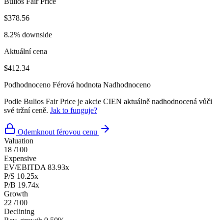
Bulios Fair Price
$378.56
8.2% downside
Aktuální cena
$412.34
Podhodnoceno
Férová hodnota
Nadhodnoceno
Podle Bulios Fair Price je akcie CIEN aktuálně nadhodnocená vůči
své tržní ceně.
Jak to funguje?
Odemknout férovou cenu
Valuation
18
/100
Expensive
EV/EBITDA
83.93x
P/S
10.25x
P/B
19.74x
Growth
22
/100
Declining