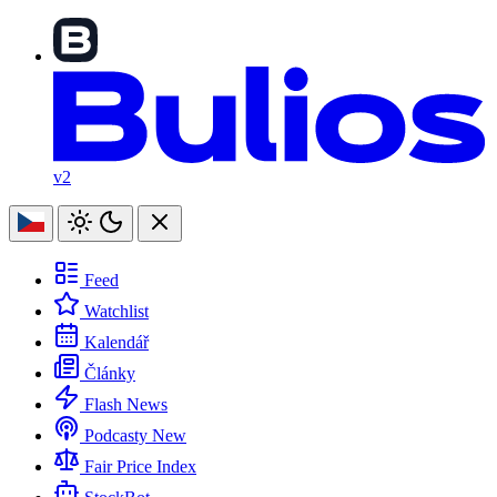
v2
Feed
Watchlist
Kalendář
Články
Flash News
Podcasty
New
Fair Price Index