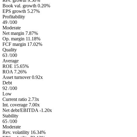
Rev. growth
9.50%
Book val. growth
0.20%
EPS growth
5.27%
Profitability
49
/100
Moderate
Net margin
7.87%
Op. margin
11.18%
FCF margin
17.02%
Quality
63
/100
Average
ROE
15.65%
ROA
7.26%
Asset turnover
0.92x
Debt
92
/100
Low
Current ratio
2.73x
Int. coverage
7.00x
Net debt/EBITDA
-1.20x
Stability
65
/100
Moderate
Rev. volatility
16.34%