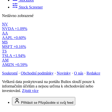
StockBot
Stock Screener
Nedávno zobrazené
NV
NVDA
+1.09%
AA
AAPL
+0.60%
MS
MSFT
+0.16%
TS
TSLA
+1.94%
AM
AMZN
+0.59%
Soukromí
·
Obchodní podmínky
·
Novinky
·
O nás
·
Redakce
Veškerá data poskytovaná na portálu Bulios slouží pouze k
informačním účelům a nejsou určena k obchodování nebo
investování.
Zjistit více
Přihlásit se
Přizpůsobte si svůj feed