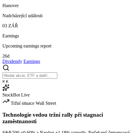
Hanover
Nadcházející události
03
ZÁŘ
Earnings
Upcoming earnings report
26d
Dividendy
Earnings
⌘
K
StockBot
Live
Tržní situace
Wall Street
Technologie vedou tržní rally při stagnaci
zaměstnanosti
S&P 500
+0.60%
a Nasdaq
+1.18%
vzrostly. Nečekaný červencový