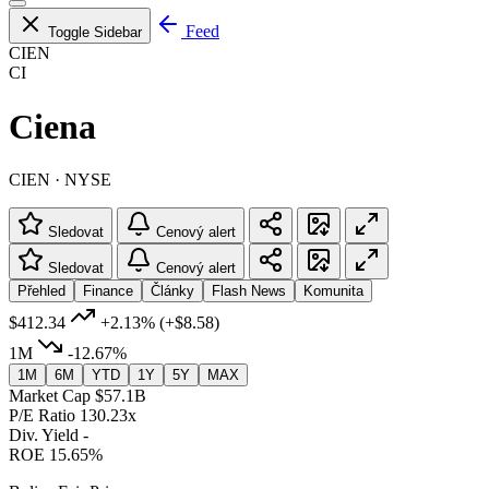
Feed
Toggle Sidebar
CIEN
CI
Ciena
CIEN · NYSE
Sledovat
Cenový alert
Sledovat
Cenový alert
Přehled
Finance
Články
Flash News
Komunita
$412.34
+2.13%
(+$8.58)
1M
-12.67%
1M
6M
YTD
1Y
5Y
MAX
Market Cap
$57.1B
P/E Ratio
130.23x
Div. Yield
-
ROE
15.65%