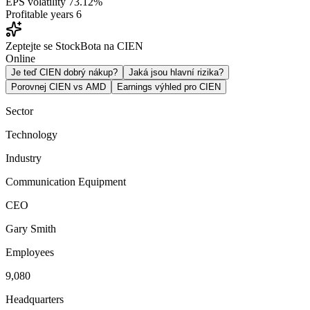
EPS volatility
73.12%
Profitable years
6
Zeptejte se StockBota na CIEN
Online
Je teď CIEN dobrý nákup?
Jaká jsou hlavní rizika?
Porovnej CIEN vs AMD
Earnings výhled pro CIEN
Sector
Technology
Industry
Communication Equipment
CEO
Gary Smith
Employees
9,080
Headquarters