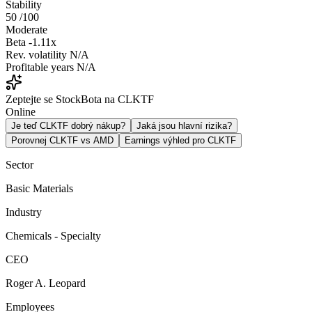
Stability
50
/100
Moderate
Beta
-1.11x
Rev. volatility
N/A
Profitable years
N/A
Zeptejte se StockBota na CLKTF
Online
Je teď CLKTF dobrý nákup?
Jaká jsou hlavní rizika?
Porovnej CLKTF vs AMD
Earnings výhled pro CLKTF
Sector
Basic Materials
Industry
Chemicals - Specialty
CEO
Roger A. Leopard
Employees