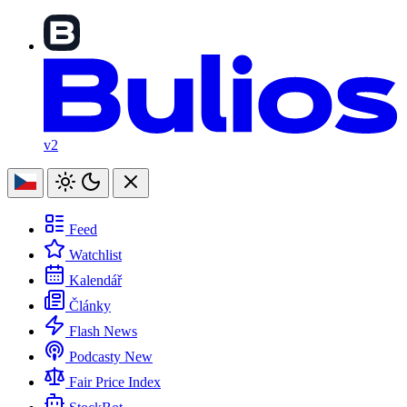
v2
Feed
Watchlist
Kalendář
Články
Flash News
Podcasty
New
Fair Price Index