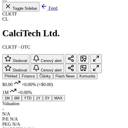
Feed
Toggle Sidebar
CLKTF
CL
CalciTech Ltd.
CLKTF · OTC
Sledovat
Cenový alert
Sledovat
Cenový alert
Přehled
Finance
Články
Flash News
Komunita
$0.00
+0.00%
(+$0.00)
1M
+0.00%
1M
6M
YTD
1Y
5Y
MAX
Valuation
-
N/A
P/E
N/A
PEG
N/A