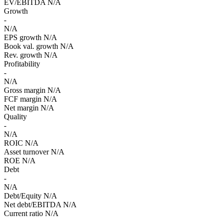
EV/EBITDA
N/A
Growth
-
N/A
EPS growth
N/A
Book val. growth
N/A
Rev. growth
N/A
Profitability
-
N/A
Gross margin
N/A
FCF margin
N/A
Net margin
N/A
Quality
-
N/A
ROIC
N/A
Asset turnover
N/A
ROE
N/A
Debt
-
N/A
Debt/Equity
N/A
Net debt/EBITDA
N/A
Current ratio
N/A