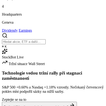
4
Headquarters
Geneva
Dividendy
Earnings
⌘
K
StockBot
Live
Tržní situace
Wall Street
Technologie vedou tržní rally při stagnaci
zaměstnanosti
S&P 500
+0.60%
a Nasdaq
+1.18%
vzrostly. Nečekaný červencový
pokles míst podpořil sázky na nižší sazby.
Zeptejte se na to