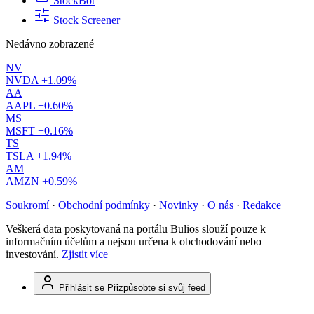
StockBot
Stock Screener
Nedávno zobrazené
NV
NVDA
+1.09%
AA
AAPL
+0.60%
MS
MSFT
+0.16%
TS
TSLA
+1.94%
AM
AMZN
+0.59%
Soukromí
·
Obchodní podmínky
·
Novinky
·
O nás
·
Redakce
Veškerá data poskytovaná na portálu Bulios slouží pouze k
informačním účelům a nejsou určena k obchodování nebo
investování.
Zjistit více
Přihlásit se
Přizpůsobte si svůj feed