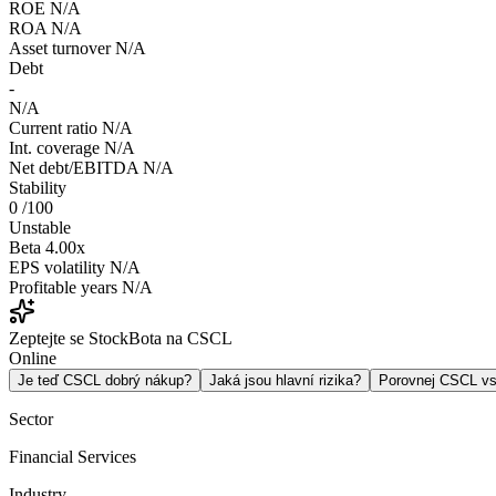
ROE
N/A
ROA
N/A
Asset turnover
N/A
Debt
-
N/A
Current ratio
N/A
Int. coverage
N/A
Net debt/EBITDA
N/A
Stability
0
/100
Unstable
Beta
4.00x
EPS volatility
N/A
Profitable years
N/A
Zeptejte se StockBota na CSCL
Online
Je teď CSCL dobrý nákup?
Jaká jsou hlavní rizika?
Porovnej CSCL v
Sector
Financial Services
Industry