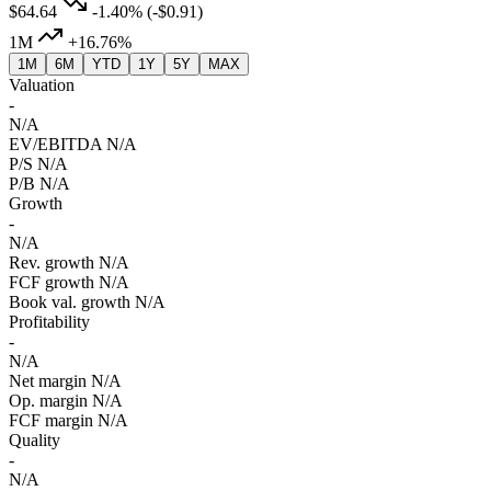
$64.64
-1.40%
(-$0.91)
1M
+16.76%
1M
6M
YTD
1Y
5Y
MAX
Valuation
-
N/A
EV/EBITDA
N/A
P/S
N/A
P/B
N/A
Growth
-
N/A
Rev. growth
N/A
FCF growth
N/A
Book val. growth
N/A
Profitability
-
N/A
Net margin
N/A
Op. margin
N/A
FCF margin
N/A
Quality
-
N/A