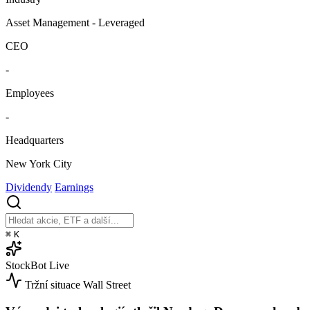
Asset Management - Leveraged
CEO
-
Employees
-
Headquarters
New York City
Dividendy
Earnings
⌘
K
StockBot
Live
Tržní situace
Wall Street