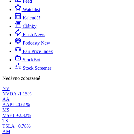
Feed
Watchlist
Kalendář
Články
Flash News
Podcasty
New
Fair Price Index
StockBot
Stock Screener
Nedávno zobrazené
NV
NVDA
-1.15%
AA
AAPL
-0.61%
MS
MSFT
+2.32%
TS
TSLA
+0.78%
AM