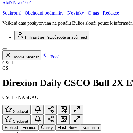
AMZN
-0.19%
Soukromí
·
Obchodní podmínky
·
Novinky
·
O nás
·
Redakce
Veškerá data poskytovaná na portálu Bulios slouží pouze k informač
Přihlásit se
Přizpůsobte si svůj feed
Feed
Toggle Sidebar
CSCL
CS
Direxion Daily CSCO Bull 2X 
CSCL · NASDAQ
Sledovat
Sledovat
Přehled
Finance
Články
Flash News
Komunita