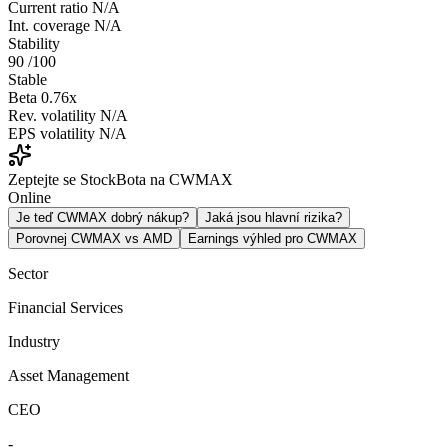
Current ratio
N/A
Int. coverage
N/A
Stability
90
/100
Stable
Beta
0.76x
Rev. volatility
N/A
EPS volatility
N/A
Zeptejte se StockBota na CWMAX
Online
Je teď CWMAX dobrý nákup?
Jaká jsou hlavní rizika?
Porovnej CWMAX vs AMD
Earnings výhled pro CWMAX
Sector
Financial Services
Industry
Asset Management
CEO
-