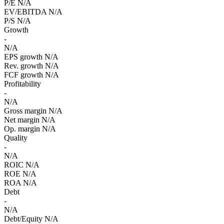
P/E
N/A
EV/EBITDA
N/A
P/S
N/A
Growth
-
N/A
EPS growth
N/A
Rev. growth
N/A
FCF growth
N/A
Profitability
-
N/A
Gross margin
N/A
Net margin
N/A
Op. margin
N/A
Quality
-
N/A
ROIC
N/A
ROE
N/A
ROA
N/A
Debt
-
N/A
Debt/Equity
N/A