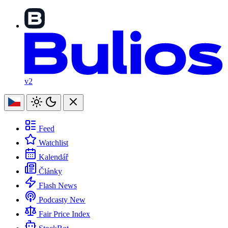
v2
Feed
Watchlist
Kalendář
Články
Flash News
Podcasty
New
Fair Price Index