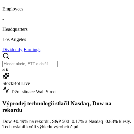
Employees
-
Headquarters
Los Angeles
Dividendy
Earnings
⌘
K
StockBot
Live
Tržní situace
Wall Street
Výprodej technologií stlačil Nasdaq, Dow na
rekordu
Dow
+0.49%
na rekordu, S&P 500
-0.17%
a Nasdaq
-0.83%
klesly.
Tech oslabil kvůli výhledu výrobců čipů.