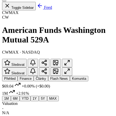
Feed
Toggle Sidebar
CWMAX
CW
American Funds Washington
Mutual 529A
CWMAX · NASDAQ
Sledovat
Sledovat
Přehled
Finance
Články
Flash News
Komunita
$69.04
+0.00%
(+$0.00)
1M
+2.91%
1M
6M
YTD
1Y
5Y
MAX
Valuation
-
N/A