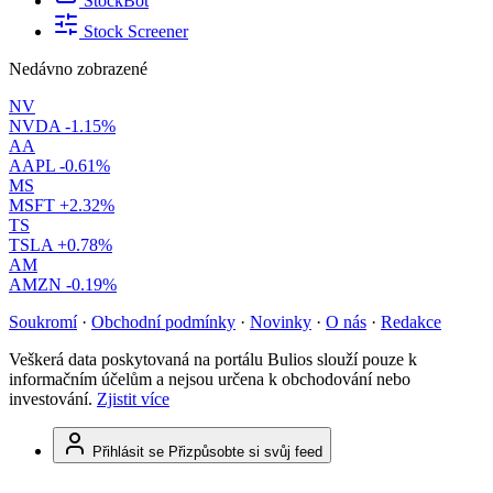
StockBot
Stock Screener
Nedávno zobrazené
NV
NVDA
-1.15%
AA
AAPL
-0.61%
MS
MSFT
+2.32%
TS
TSLA
+0.78%
AM
AMZN
-0.19%
Soukromí
·
Obchodní podmínky
·
Novinky
·
O nás
·
Redakce
Veškerá data poskytovaná na portálu Bulios slouží pouze k
informačním účelům a nejsou určena k obchodování nebo
investování.
Zjistit více
Přihlásit se
Přizpůsobte si svůj feed