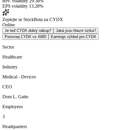
Rev. volatility
29.38%
EPS volatility
13.28%
Zeptejte se StockBota na CYDX
Online
Je teď CYDX dobrý nákup?
Jaká jsou hlavní rizika?
Porovnej CYDX vs AMD
Earnings výhled pro CYDX
Sector
Healthcare
Industry
Medical - Devices
CEO
Dom L. Gatto
Employees
3
Headquarters