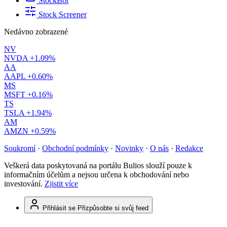
StockBot
Stock Screener
Nedávno zobrazené
NV
NVDA
+1.09%
AA
AAPL
+0.60%
MS
MSFT
+0.16%
TS
TSLA
+1.94%
AM
AMZN
+0.59%
Soukromí
·
Obchodní podmínky
·
Novinky
·
O nás
·
Redakce
Veškerá data poskytovaná na portálu Bulios slouží pouze k
informačním účelům a nejsou určena k obchodování nebo
investování.
Zjistit více
Přihlásit se
Přizpůsobte si svůj feed