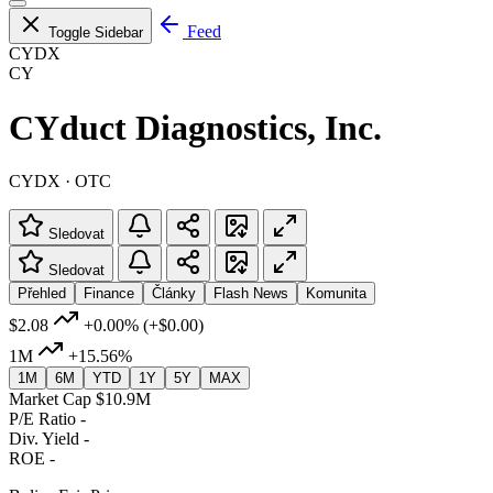
Feed
Toggle Sidebar
CYDX
CY
CYduct Diagnostics, Inc.
CYDX · OTC
Sledovat
Sledovat
Přehled
Finance
Články
Flash News
Komunita
$2.08
+0.00%
(+$0.00)
1M
+15.56%
1M
6M
YTD
1Y
5Y
MAX
Market Cap
$10.9M
P/E Ratio
-
Div. Yield
-
ROE
-