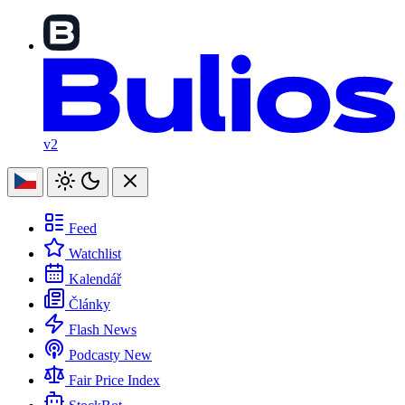
v2
Feed
Watchlist
Kalendář
Články
Flash News
Podcasty
New
Fair Price Index