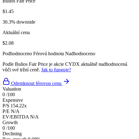
Bulios Fair Price
$1.45
30.3% downside
Aktuální cena
$2.08
Podhodnoceno
Férová hodnota
Nadhodnoceno
Podle Bulios Fair Price je akcie CYDX aktuálně nadhodnocená
vůči své tržní ceně.
Jak to funguje?
Odemknout férovou cenu
Valuation
0
/100
Expensive
P/S
154.22x
P/E
N/A
EV/EBITDA
N/A
Growth
0
/100
Declining