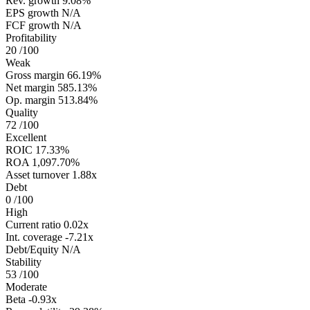
Rev. growth
9.08%
EPS growth
N/A
FCF growth
N/A
Profitability
20
/100
Weak
Gross margin
66.19%
Net margin
585.13%
Op. margin
513.84%
Quality
72
/100
Excellent
ROIC
17.33%
ROA
1,097.70%
Asset turnover
1.88x
Debt
0
/100
High
Current ratio
0.02x
Int. coverage
-7.21x
Debt/Equity
N/A
Stability
53
/100
Moderate
Beta
-0.93x