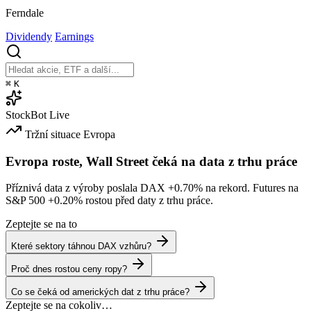
Ferndale
Dividendy
Earnings
⌘
K
StockBot
Live
Tržní situace
Evropa
Evropa roste, Wall Street čeká na data z trhu práce
Příznivá data z výroby poslala DAX
+0.70%
na rekord. Futures na
S&P 500
+0.20%
rostou před daty z trhu práce.
Zeptejte se na to
Které sektory táhnou DAX vzhůru?
Proč dnes rostou ceny ropy?
Co se čeká od amerických dat z trhu práce?