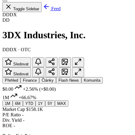
Feed
Toggle Sidebar
DDDX
DD
3DX Industries, Inc.
DDDX · OTC
Sledovat
Sledovat
Přehled
Finance
Články
Flash News
Komunita
$0.00
+2.56%
(+$0.00)
1M
+66.67%
1M
6M
YTD
1Y
5Y
MAX
Market Cap
$158.1K
P/E Ratio
-
Div. Yield
-
ROE
-