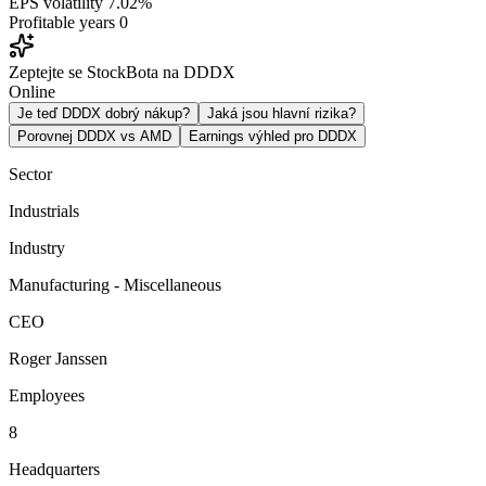
EPS volatility
7.02%
Profitable years
0
Zeptejte se StockBota na DDDX
Online
Je teď DDDX dobrý nákup?
Jaká jsou hlavní rizika?
Porovnej DDDX vs AMD
Earnings výhled pro DDDX
Sector
Industrials
Industry
Manufacturing - Miscellaneous
CEO
Roger Janssen
Employees
8
Headquarters