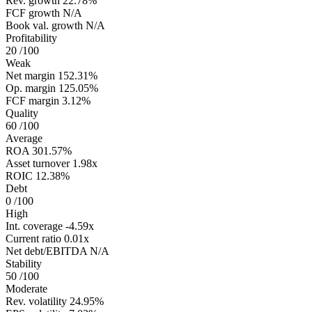
Rev. growth
22.78%
FCF growth
N/A
Book val. growth
N/A
Profitability
20
/100
Weak
Net margin
152.31%
Op. margin
125.05%
FCF margin
3.12%
Quality
60
/100
Average
ROA
301.57%
Asset turnover
1.98x
ROIC
12.38%
Debt
0
/100
High
Int. coverage
-4.59x
Current ratio
0.01x
Net debt/EBITDA
N/A
Stability
50
/100
Moderate
Rev. volatility
24.95%