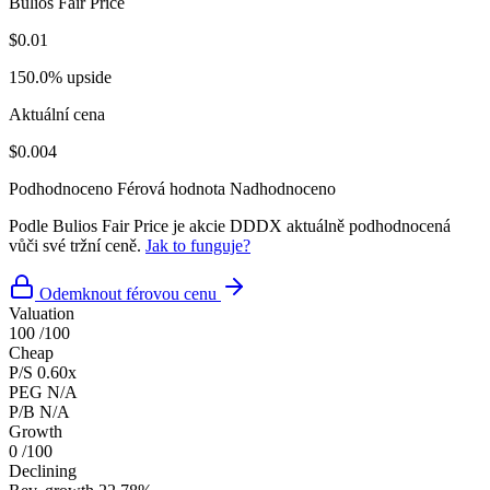
Bulios Fair Price
$0.01
150.0% upside
Aktuální cena
$0.004
Podhodnoceno
Férová hodnota
Nadhodnoceno
Podle Bulios Fair Price je akcie DDDX aktuálně podhodnocená
vůči své tržní ceně.
Jak to funguje?
Odemknout férovou cenu
Valuation
100
/100
Cheap
P/S
0.60x
PEG
N/A
P/B
N/A
Growth
0
/100
Declining