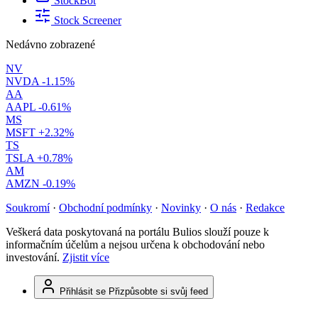
StockBot
Stock Screener
Nedávno zobrazené
NV
NVDA
-1.15%
AA
AAPL
-0.61%
MS
MSFT
+2.32%
TS
TSLA
+0.78%
AM
AMZN
-0.19%
Soukromí
·
Obchodní podmínky
·
Novinky
·
O nás
·
Redakce
Veškerá data poskytovaná na portálu Bulios slouží pouze k
informačním účelům a nejsou určena k obchodování nebo
investování.
Zjistit více
Přihlásit se
Přizpůsobte si svůj feed