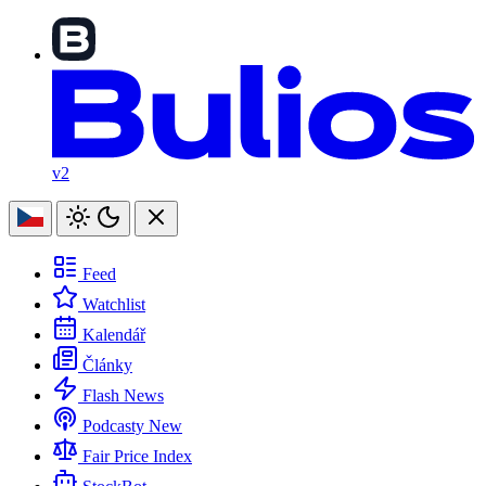
v2
Feed
Watchlist
Kalendář
Články
Flash News
Podcasty
New
Fair Price Index