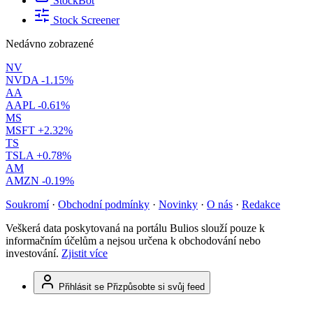
StockBot
Stock Screener
Nedávno zobrazené
NV
NVDA
-1.15%
AA
AAPL
-0.61%
MS
MSFT
+2.32%
TS
TSLA
+0.78%
AM
AMZN
-0.19%
Soukromí
·
Obchodní podmínky
·
Novinky
·
O nás
·
Redakce
Veškerá data poskytovaná na portálu Bulios slouží pouze k
informačním účelům a nejsou určena k obchodování nebo
investování.
Zjistit více
Přihlásit se
Přizpůsobte si svůj feed