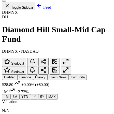
Feed
Toggle Sidebar
DHMYX
DH
Diamond Hill Small-Mid Cap
Fund
DHMYX · NASDAQ
Sledovat
Sledovat
Přehled
Finance
Články
Flash News
Komunita
$28.80
+0.00%
(+$0.00)
1M
+2.72%
1M
6M
YTD
1Y
5Y
MAX
Valuation
-
N/A