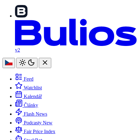
v2
Feed
Watchlist
Kalendář
Články
Flash News
Podcasty
New
Fair Price Index