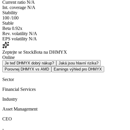
Current ratio
N/A
Int. coverage
N/A
Stability
100
/100
Stable
Beta
0.92x
Rev. volatility
N/A
EPS volatility
N/A
Zeptejte se StockBota na DHMYX
Online
Je teď DHMYX dobrý nákup?
Jaká jsou hlavní rizika?
Porovnej DHMYX vs AMD
Earnings výhled pro DHMYX
Sector
Financial Services
Industry
Asset Management
CEO
-