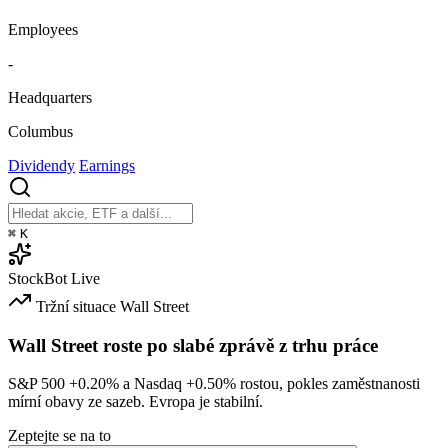
Employees
-
Headquarters
Columbus
Dividendy
Earnings
⌘
K
StockBot
Live
Tržní situace
Wall Street
Wall Street roste po slabé zprávě z trhu práce
S&P 500
+0.20%
a Nasdaq
+0.50%
rostou, pokles zaměstnanosti
mírní obavy ze sazeb. Evropa je stabilní.
Zeptejte se na to