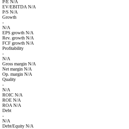
P/E
N/A
EV/EBITDA
N/A
P/S
N/A
Growth
-
N/A
EPS growth
N/A
Rev. growth
N/A
FCF growth
N/A
Profitability
-
N/A
Gross margin
N/A
Net margin
N/A
Op. margin
N/A
Quality
-
N/A
ROIC
N/A
ROE
N/A
ROA
N/A
Debt
-
N/A
Debt/Equity
N/A