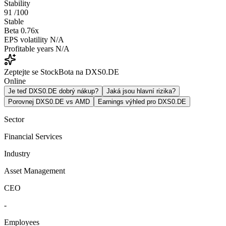
Stability
91
/100
Stable
Beta
0.76x
EPS volatility
N/A
Profitable years
N/A
Zeptejte se StockBota na DXS0.DE
Online
Je teď DXS0.DE dobrý nákup?
Jaká jsou hlavní rizika?
Porovnej DXS0.DE vs AMD
Earnings výhled pro DXS0.DE
Sector
Financial Services
Industry
Asset Management
CEO
-
Employees