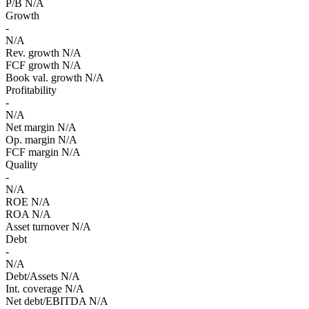
P/B
N/A
Growth
-
N/A
Rev. growth
N/A
FCF growth
N/A
Book val. growth
N/A
Profitability
-
N/A
Net margin
N/A
Op. margin
N/A
FCF margin
N/A
Quality
-
N/A
ROE
N/A
ROA
N/A
Asset turnover
N/A
Debt
-
N/A
Debt/Assets
N/A
Int. coverage
N/A
Net debt/EBITDA
N/A