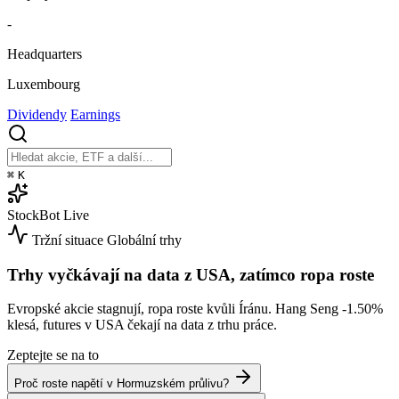
-
Headquarters
Luxembourg
Dividendy
Earnings
⌘
K
StockBot
Live
Tržní situace
Globální trhy
Trhy vyčkávají na data z USA, zatímco ropa roste
Evropské akcie stagnují, ropa roste kvůli Íránu. Hang Seng
-1.50%
klesá, futures v USA čekají na data z trhu práce.
Zeptejte se na to
Proč roste napětí v Hormuzském průlivu?