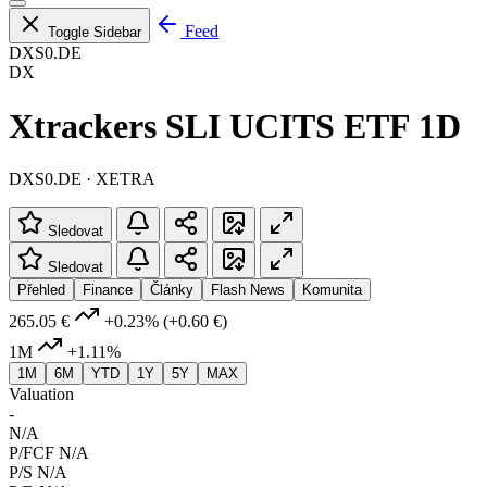
Feed
Toggle Sidebar
DXS0.DE
DX
Xtrackers SLI UCITS ETF 1D
DXS0.DE · XETRA
Sledovat
Sledovat
Přehled
Finance
Články
Flash News
Komunita
265.05 €
+0.23%
(+0.60 €)
1M
+1.11%
1M
6M
YTD
1Y
5Y
MAX
Valuation
-
N/A
P/FCF
N/A
P/S
N/A