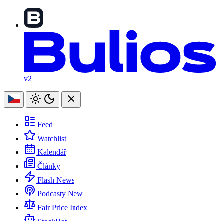
v2
Feed
Watchlist
Kalendář
Články
Flash News
Podcasty
New
Fair Price Index