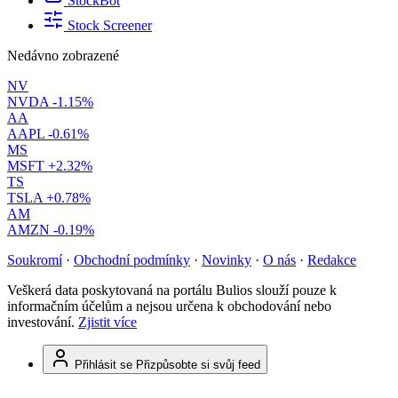
StockBot
Stock Screener
Nedávno zobrazené
NV
NVDA
-1.15%
AA
AAPL
-0.61%
MS
MSFT
+2.32%
TS
TSLA
+0.78%
AM
AMZN
-0.19%
Soukromí
·
Obchodní podmínky
·
Novinky
·
O nás
·
Redakce
Veškerá data poskytovaná na portálu Bulios slouží pouze k
informačním účelům a nejsou určena k obchodování nebo
investování.
Zjistit více
Přihlásit se
Přizpůsobte si svůj feed