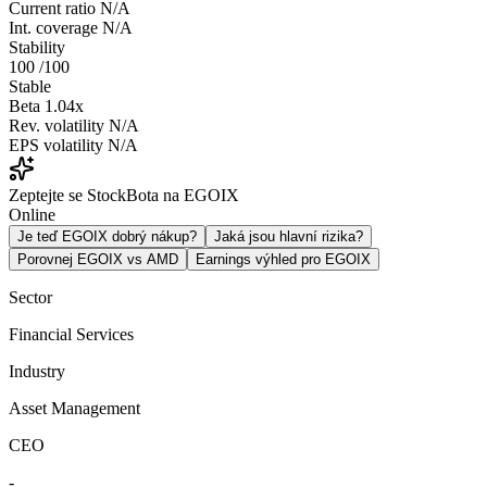
Current ratio
N/A
Int. coverage
N/A
Stability
100
/100
Stable
Beta
1.04x
Rev. volatility
N/A
EPS volatility
N/A
Zeptejte se StockBota na EGOIX
Online
Je teď EGOIX dobrý nákup?
Jaká jsou hlavní rizika?
Porovnej EGOIX vs AMD
Earnings výhled pro EGOIX
Sector
Financial Services
Industry
Asset Management
CEO
-