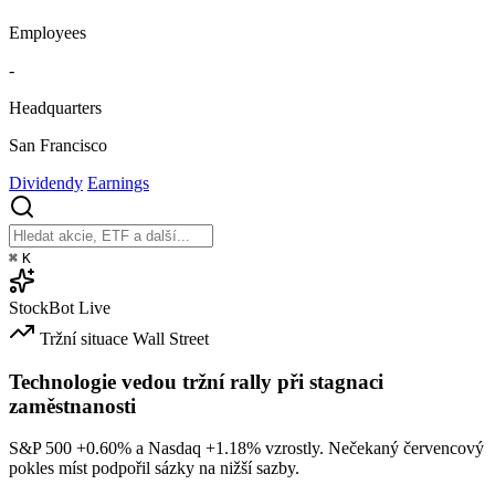
Employees
-
Headquarters
San Francisco
Dividendy
Earnings
⌘
K
StockBot
Live
Tržní situace
Wall Street
Technologie vedou tržní rally při stagnaci
zaměstnanosti
S&P 500
+0.60%
a Nasdaq
+1.18%
vzrostly. Nečekaný červencový
pokles míst podpořil sázky na nižší sazby.