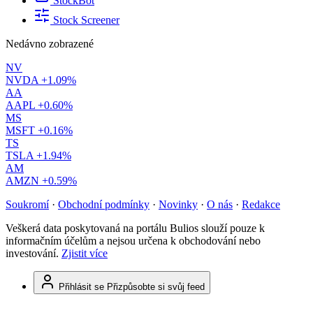
StockBot
Stock Screener
Nedávno zobrazené
NV
NVDA
+1.09%
AA
AAPL
+0.60%
MS
MSFT
+0.16%
TS
TSLA
+1.94%
AM
AMZN
+0.59%
Soukromí
·
Obchodní podmínky
·
Novinky
·
O nás
·
Redakce
Veškerá data poskytovaná na portálu Bulios slouží pouze k
informačním účelům a nejsou určena k obchodování nebo
investování.
Zjistit více
Přihlásit se
Přizpůsobte si svůj feed