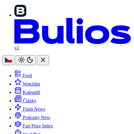
v2
Feed
Watchlist
Kalendář
Články
Flash News
Podcasty
New
Fair Price Index