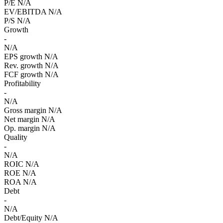
P/E
N/A
EV/EBITDA
N/A
P/S
N/A
Growth
-
N/A
EPS growth
N/A
Rev. growth
N/A
FCF growth
N/A
Profitability
-
N/A
Gross margin
N/A
Net margin
N/A
Op. margin
N/A
Quality
-
N/A
ROIC
N/A
ROE
N/A
ROA
N/A
Debt
-
N/A
Debt/Equity
N/A