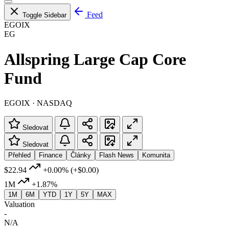
Feed
Toggle Sidebar
EGOIX
EG
Allspring Large Cap Core
Fund
EGOIX · NASDAQ
Sledovat
Sledovat
Přehled
Finance
Články
Flash News
Komunita
$22.94
+0.00%
(+$0.00)
1M
+1.87%
1M
6M
YTD
1Y
5Y
MAX
Valuation
-
N/A