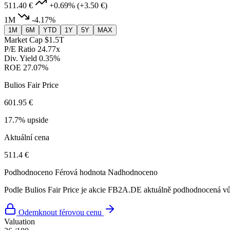
511.40 €
+0.69%
(+3.50 €)
1M
-4.17%
1M
6M
YTD
1Y
5Y
MAX
Market Cap
$1.5T
P/E Ratio
24.77x
Div. Yield
0.35%
ROE
27.07%
Bulios Fair Price
601.95 €
17.7% upside
Aktuální cena
511.4 €
Podhodnoceno
Férová hodnota
Nadhodnoceno
Podle Bulios Fair Price je akcie FB2A.DE aktuálně podhodnocená vůč
Odemknout férovou cenu
Valuation