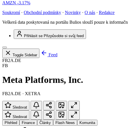
AMZN
-3.17%
Soukromí
·
Obchodní podmínky
·
Novinky
·
O nás
·
Redakce
Veškerá data poskytovaná na portálu Bulios slouží pouze k informač
Přihlásit se
Přizpůsobte si svůj feed
Feed
Toggle Sidebar
FB2A.DE
FB
Meta Platforms, Inc.
FB2A.DE · XETRA
Sledovat
Sledovat
Přehled
Finance
Články
Flash News
Komunita