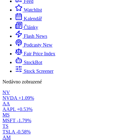
Feed
Watchlist
Kalendář
Články
Flash News
Podcasty
New
Fair Price Index
StockBot
Stock Screener
Nedávno zobrazené
NV
NVDA
+1.09%
AA
AAPL
+0.53%
MS
MSFT
-1.79%
TS
TSLA
-0.58%
AM