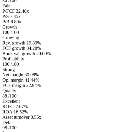
36
/100
Fair
P/FCF
32.48x
P/S
7.45x
P/B
6.89x
Growth
100
/100
Growing
Rev. growth
19.89%
FCF growth
34.28%
Book val. growth
20.00%
Profitability
100
/100
Strong
Net margin
30.08%
Op. margin
41.44%
FCF margin
22.94%
Quality
88
/100
Excellent
ROE
27.07%
ROA
16.52%
Asset turnover
0.55x
Debt
98
/100