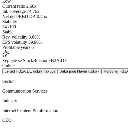
Low
Current ratio
2.60x
Int. coverage
74.76x
Net debt/EBITDA
0.45x
Stability
74
/100
Stable
Rev. volatility
3.68%
EPS volatility
39.96%
Profitable years
6
Zeptejte se StockBota na FB2A.DE
Online
Je teď FB2A.DE dobrý nákup?
Jaká jsou hlavní rizika?
Porovnej FB2
Sector
Communication Services
Industry
Internet Content & Information
CEO