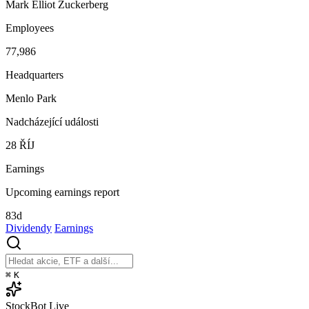
Mark Elliot Zuckerberg
Employees
77,986
Headquarters
Menlo Park
Nadcházející události
28
ŘÍJ
Earnings
Upcoming earnings report
83d
Dividendy
Earnings
⌘
K
StockBot
Live