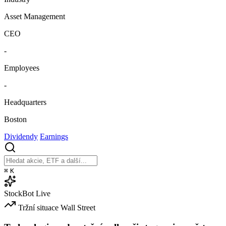
Asset Management
CEO
-
Employees
-
Headquarters
Boston
Dividendy
Earnings
⌘
K
StockBot
Live
Tržní situace
Wall Street