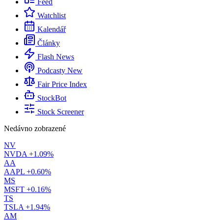
Feed
Watchlist
Kalendář
Články
Flash News
Podcasty
New
Fair Price Index
StockBot
Stock Screener
Nedávno zobrazené
NV
NVDA
+1.09%
AA
AAPL
+0.60%
MS
MSFT
+0.16%
TS
TSLA
+1.94%
AM