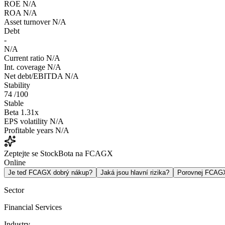
ROE
N/A
ROA
N/A
Asset turnover
N/A
Debt
-
N/A
Current ratio
N/A
Int. coverage
N/A
Net debt/EBITDA
N/A
Stability
74
/100
Stable
Beta
1.31x
EPS volatility
N/A
Profitable years
N/A
Zeptejte se StockBota na FCAGX
Online
Je teď FCAGX dobrý nákup?
Jaká jsou hlavní rizika?
Porovnej FCAG
Sector
Financial Services
Industry