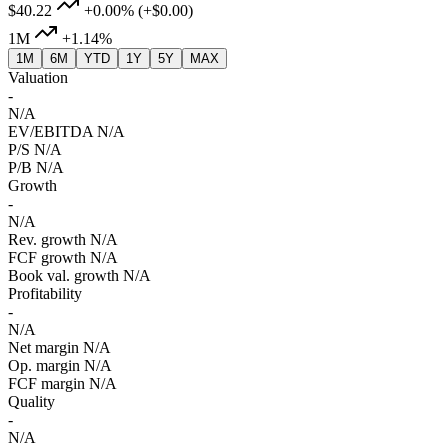
$40.22
+0.00%
(+$0.00)
1M
+1.14%
1M
6M
YTD
1Y
5Y
MAX
Valuation
-
N/A
EV/EBITDA
N/A
P/S
N/A
P/B
N/A
Growth
-
N/A
Rev. growth
N/A
FCF growth
N/A
Book val. growth
N/A
Profitability
-
N/A
Net margin
N/A
Op. margin
N/A
FCF margin
N/A
Quality
-
N/A