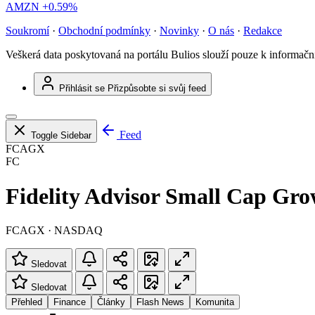
AMZN
+0.59%
Soukromí
·
Obchodní podmínky
·
Novinky
·
O nás
·
Redakce
Veškerá data poskytovaná na portálu Bulios slouží pouze k informač
Přihlásit se
Přizpůsobte si svůj feed
Feed
Toggle Sidebar
FCAGX
FC
Fidelity Advisor Small Cap Gr
FCAGX · NASDAQ
Sledovat
Sledovat
Přehled
Finance
Články
Flash News
Komunita