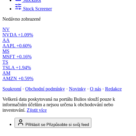
StockBot
Stock Screener
Nedávno zobrazené
NV
NVDA
+1.09%
AA
AAPL
+0.60%
MS
MSFT
+0.16%
TS
TSLA
+1.94%
AM
AMZN
+0.59%
Soukromí
·
Obchodní podmínky
·
Novinky
·
O nás
·
Redakce
Veškerá data poskytovaná na portálu Bulios slouží pouze k
informačním účelům a nejsou určena k obchodování nebo
investování.
Zjistit více
Přihlásit se
Přizpůsobte si svůj feed