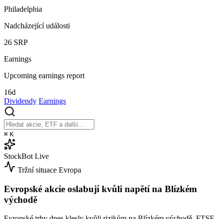
Philadelphia
Nadcházející události
26
SRP
Earnings
Upcoming earnings report
16d
Dividendy
Earnings
⌘
K
StockBot
Live
Tržní situace
Evropa
Evropské akcie oslabují kvůli napětí na Blízkém
východě
Evropské trhy dnes klesly kvůli rizikům na Blízkém východě. FTSE