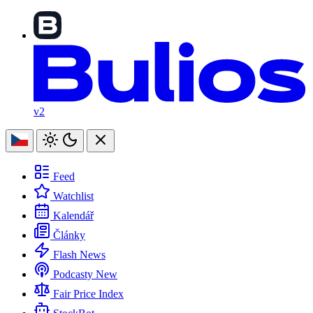
v2
Feed
Watchlist
Kalendář
Články
Flash News
Podcasty
New
Fair Price Index