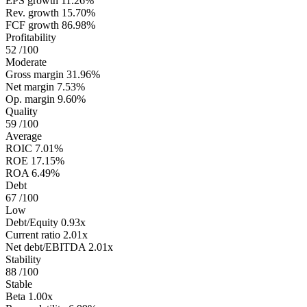
EPS growth
11.26%
Rev. growth
15.70%
FCF growth
86.98%
Profitability
52
/100
Moderate
Gross margin
31.96%
Net margin
7.53%
Op. margin
9.60%
Quality
59
/100
Average
ROIC
7.01%
ROE
17.15%
ROA
6.49%
Debt
67
/100
Low
Debt/Equity
0.93x
Current ratio
2.01x
Net debt/EBITDA
2.01x
Stability
88
/100
Stable
Beta
1.00x