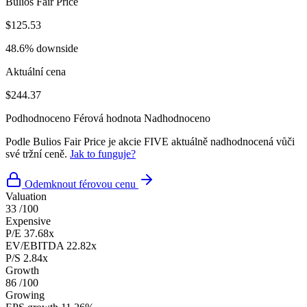
Bulios Fair Price
$125.53
48.6% downside
Aktuální cena
$244.37
Podhodnoceno
Férová hodnota
Nadhodnoceno
Podle Bulios Fair Price je akcie FIVE aktuálně nadhodnocená vůči
své tržní ceně.
Jak to funguje?
Odemknout férovou cenu
Valuation
33
/100
Expensive
P/E
37.68x
EV/EBITDA
22.82x
P/S
2.84x
Growth
86
/100
Growing