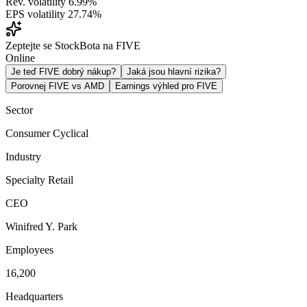
Rev. volatility
6.99%
EPS volatility
27.74%
Zeptejte se StockBota na FIVE
Online
Je teď FIVE dobrý nákup?
Jaká jsou hlavní rizika?
Porovnej FIVE vs AMD
Earnings výhled pro FIVE
Sector
Consumer Cyclical
Industry
Specialty Retail
CEO
Winifred Y. Park
Employees
16,200
Headquarters