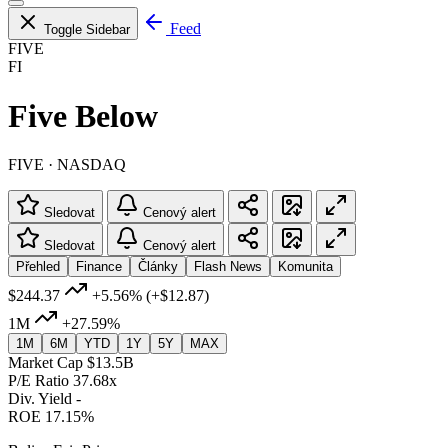
Feed
Toggle Sidebar
FIVE
FI
Five Below
FIVE · NASDAQ
Sledovat
Cenový alert
Sledovat
Cenový alert
Přehled
Finance
Články
Flash News
Komunita
$244.37
+5.56%
(+$12.87)
1M
+27.59%
1M
6M
YTD
1Y
5Y
MAX
Market Cap
$13.5B
P/E Ratio
37.68x
Div. Yield
-
ROE
17.15%