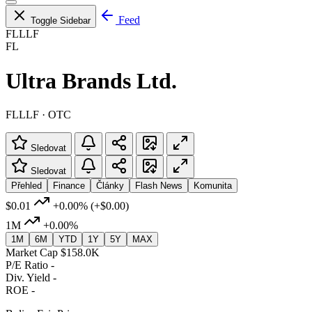
Feed
Toggle Sidebar
FLLLF
FL
Ultra Brands Ltd.
FLLLF · OTC
Sledovat
Sledovat
Přehled
Finance
Články
Flash News
Komunita
$0.01
+0.00%
(+$0.00)
1M
+0.00%
1M
6M
YTD
1Y
5Y
MAX
Market Cap
$158.0K
P/E Ratio
-
Div. Yield
-
ROE
-