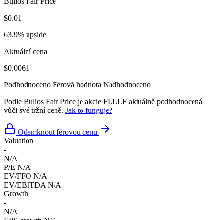
Bulios Fair Price
$0.01
63.9% upside
Aktuální cena
$0.0061
Podhodnoceno
Férová hodnota
Nadhodnoceno
Podle Bulios Fair Price je akcie FLLLF aktuálně podhodnocená
vůči své tržní ceně.
Jak to funguje?
Odemknout férovou cenu
Valuation
-
N/A
P/E
N/A
EV/FFO
N/A
EV/EBITDA
N/A
Growth
-
N/A