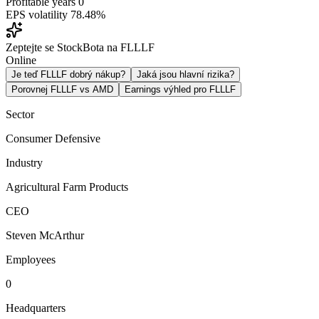
Profitable years
0
EPS volatility
78.48%
Zeptejte se StockBota na FLLLF
Online
Je teď FLLLF dobrý nákup?
Jaká jsou hlavní rizika?
Porovnej FLLLF vs AMD
Earnings výhled pro FLLLF
Sector
Consumer Defensive
Industry
Agricultural Farm Products
CEO
Steven McArthur
Employees
0
Headquarters