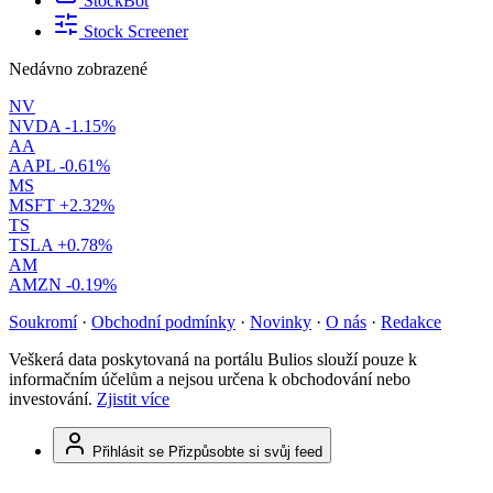
StockBot
Stock Screener
Nedávno zobrazené
NV
NVDA
-1.15%
AA
AAPL
-0.61%
MS
MSFT
+2.32%
TS
TSLA
+0.78%
AM
AMZN
-0.19%
Soukromí
·
Obchodní podmínky
·
Novinky
·
O nás
·
Redakce
Veškerá data poskytovaná na portálu Bulios slouží pouze k
informačním účelům a nejsou určena k obchodování nebo
investování.
Zjistit více
Přihlásit se
Přizpůsobte si svůj feed