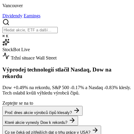
Vancouver
Dividendy
Earnings
⌘
K
StockBot
Live
Tržní situace
Wall Street
Výprodej technologií stlačil Nasdaq, Dow na
rekordu
Dow
+0.49%
na rekordu, S&P 500
-0.17%
a Nasdaq
-0.83%
klesly.
Tech oslabil kvůli výhledu výrobců čipů.
Zeptejte se na to
Proč dnes akcie výrobců čipů klesaly?
Které akcie vynesly Dow k rekordu?
Co se čeká od zítřejších dat o trhu práce v USA?