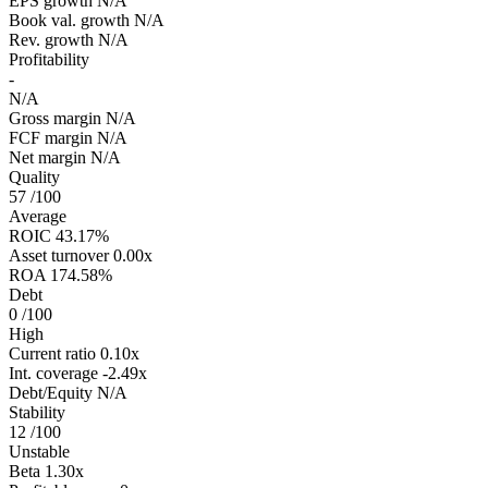
EPS growth
N/A
Book val. growth
N/A
Rev. growth
N/A
Profitability
-
N/A
Gross margin
N/A
FCF margin
N/A
Net margin
N/A
Quality
57
/100
Average
ROIC
43.17%
Asset turnover
0.00x
ROA
174.58%
Debt
0
/100
High
Current ratio
0.10x
Int. coverage
-2.49x
Debt/Equity
N/A
Stability
12
/100
Unstable
Beta
1.30x