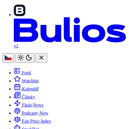
v2
Feed
Watchlist
Kalendář
Články
Flash News
Podcasty
New
Fair Price Index