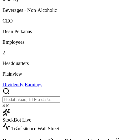
Beverages - Non-Alcoholic
CEO
Dean Petkanas
Employees
2
Headquarters
Plainview
Dividendy
Earnings
⌘
K
StockBot
Live
Tržní situace
Wall Street