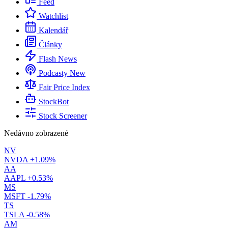
Feed
Watchlist
Kalendář
Články
Flash News
Podcasty
New
Fair Price Index
StockBot
Stock Screener
Nedávno zobrazené
NV
NVDA
+1.09%
AA
AAPL
+0.53%
MS
MSFT
-1.79%
TS
TSLA
-0.58%
AM