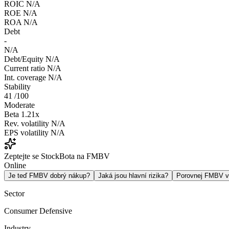
ROIC
N/A
ROE
N/A
ROA
N/A
Debt
-
N/A
Debt/Equity
N/A
Current ratio
N/A
Int. coverage
N/A
Stability
41
/100
Moderate
Beta
1.21x
Rev. volatility
N/A
EPS volatility
N/A
Zeptejte se StockBota na FMBV
Online
Je teď FMBV dobrý nákup?
Jaká jsou hlavní rizika?
Porovnej FMBV 
Sector
Consumer Defensive
Industry