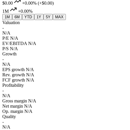
$0.00
+0.00%
(+$0.00)
1M
+0.00%
1M
6M
YTD
1Y
5Y
MAX
Valuation
-
N/A
P/E
N/A
EV/EBITDA
N/A
P/S
N/A
Growth
-
N/A
EPS growth
N/A
Rev. growth
N/A
FCF growth
N/A
Profitability
-
N/A
Gross margin
N/A
Net margin
N/A
Op. margin
N/A
Quality
-
N/A