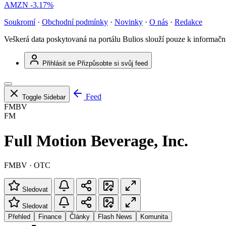
AMZN
-3.17%
Soukromí
·
Obchodní podmínky
·
Novinky
·
O nás
·
Redakce
Veškerá data poskytovaná na portálu Bulios slouží pouze k informač
Přihlásit se
Přizpůsobte si svůj feed
Feed
Toggle Sidebar
FMBV
FM
Full Motion Beverage, Inc.
FMBV · OTC
Sledovat
Sledovat
Přehled
Finance
Články
Flash News
Komunita