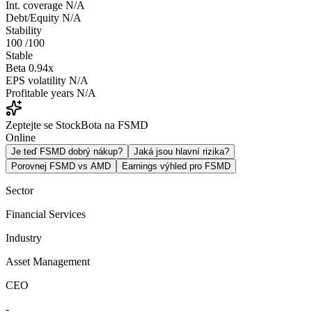
Int. coverage
N/A
Debt/Equity
N/A
Stability
100
/100
Stable
Beta
0.94x
EPS volatility
N/A
Profitable years
N/A
Zeptejte se StockBota na FSMD
Online
Je teď FSMD dobrý nákup?
Jaká jsou hlavní rizika?
Porovnej FSMD vs AMD
Earnings výhled pro FSMD
Sector
Financial Services
Industry
Asset Management
CEO
-