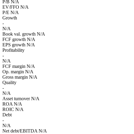
P/B
N/A
EV/FFO
N/A
P/E
N/A
Growth
-
N/A
Book val. growth
N/A
FCF growth
N/A
EPS growth
N/A
Profitability
-
N/A
FCF margin
N/A
Op. margin
N/A
Gross margin
N/A
Quality
-
N/A
Asset turnover
N/A
ROA
N/A
ROIC
N/A
Debt
-
N/A
Net debt/EBITDA
N/A