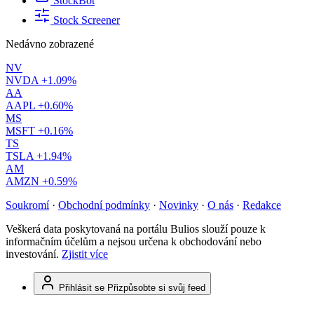
StockBot
Stock Screener
Nedávno zobrazené
NV
NVDA
+1.09%
AA
AAPL
+0.60%
MS
MSFT
+0.16%
TS
TSLA
+1.94%
AM
AMZN
+0.59%
Soukromí
·
Obchodní podmínky
·
Novinky
·
O nás
·
Redakce
Veškerá data poskytovaná na portálu Bulios slouží pouze k
informačním účelům a nejsou určena k obchodování nebo
investování.
Zjistit více
Přihlásit se
Přizpůsobte si svůj feed