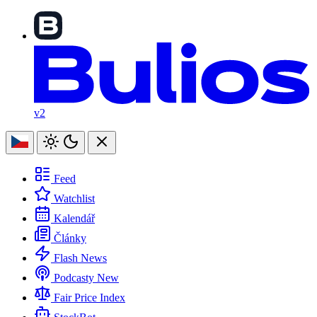
v2
Feed
Watchlist
Kalendář
Články
Flash News
Podcasty
New
Fair Price Index