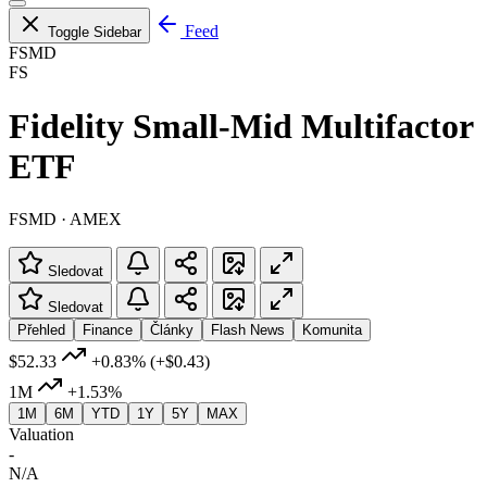
Feed
Toggle Sidebar
FSMD
FS
Fidelity Small-Mid Multifactor
ETF
FSMD · AMEX
Sledovat
Sledovat
Přehled
Finance
Články
Flash News
Komunita
$52.33
+0.83%
(+$0.43)
1M
+1.53%
1M
6M
YTD
1Y
5Y
MAX
Valuation
-
N/A