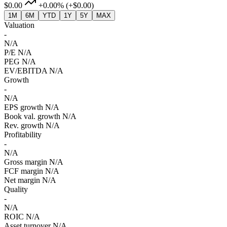
$0.00
+0.00%
(+$0.00)
1M
6M
YTD
1Y
5Y
MAX
Valuation
-
N/A
P/E
N/A
PEG
N/A
EV/EBITDA
N/A
Growth
-
N/A
EPS growth
N/A
Book val. growth
N/A
Rev. growth
N/A
Profitability
-
N/A
Gross margin
N/A
FCF margin
N/A
Net margin
N/A
Quality
-
N/A
ROIC
N/A
Asset turnover
N/A