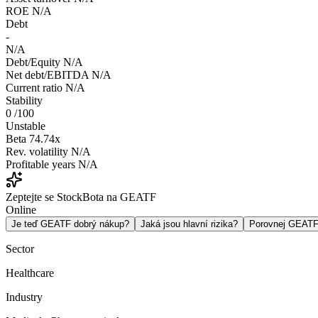
ROE
N/A
Debt
-
N/A
Debt/Equity
N/A
Net debt/EBITDA
N/A
Current ratio
N/A
Stability
0
/100
Unstable
Beta
74.74x
Rev. volatility
N/A
Profitable years
N/A
Zeptejte se StockBota na GEATF
Online
Je teď GEATF dobrý nákup?
Jaká jsou hlavní rizika?
Porovnej GEAT
Sector
Healthcare
Industry