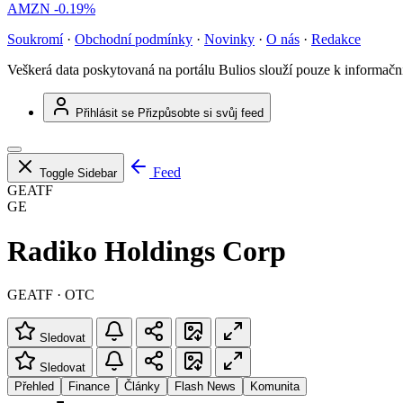
AMZN
-0.19%
Soukromí
·
Obchodní podmínky
·
Novinky
·
O nás
·
Redakce
Veškerá data poskytovaná na portálu Bulios slouží pouze k informač
Přihlásit se
Přizpůsobte si svůj feed
Feed
Toggle Sidebar
GEATF
GE
Radiko Holdings Corp
GEATF · OTC
Sledovat
Sledovat
Přehled
Finance
Články
Flash News
Komunita