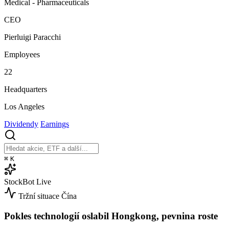
Medical - Pharmaceuticals
CEO
Pierluigi Paracchi
Employees
22
Headquarters
Los Angeles
Dividendy
Earnings
⌘
K
StockBot
Live
Tržní situace
Čína
Pokles technologií oslabil Hongkong, pevnina roste