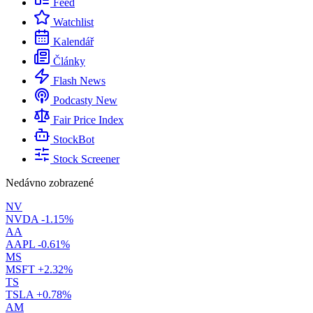
Feed
Watchlist
Kalendář
Články
Flash News
Podcasty
New
Fair Price Index
StockBot
Stock Screener
Nedávno zobrazené
NV
NVDA
-1.15%
AA
AAPL
-0.61%
MS
MSFT
+2.32%
TS
TSLA
+0.78%
AM