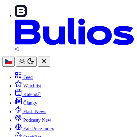
v2
Feed
Watchlist
Kalendář
Články
Flash News
Podcasty
New
Fair Price Index