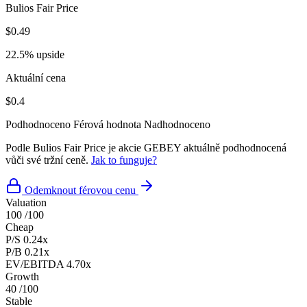
Bulios Fair Price
$0.49
22.5% upside
Aktuální cena
$0.4
Podhodnoceno
Férová hodnota
Nadhodnoceno
Podle Bulios Fair Price je akcie GEBEY aktuálně podhodnocená
vůči své tržní ceně.
Jak to funguje?
Odemknout férovou cenu
Valuation
100
/100
Cheap
P/S
0.24x
P/B
0.21x
EV/EBITDA
4.70x
Growth
40
/100
Stable