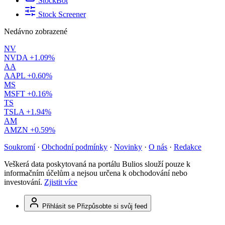
StockBot
Stock Screener
Nedávno zobrazené
NV
NVDA
+1.09%
AA
AAPL
+0.60%
MS
MSFT
+0.16%
TS
TSLA
+1.94%
AM
AMZN
+0.59%
Soukromí
·
Obchodní podmínky
·
Novinky
·
O nás
·
Redakce
Veškerá data poskytovaná na portálu Bulios slouží pouze k
informačním účelům a nejsou určena k obchodování nebo
investování.
Zjistit více
Přihlásit se
Přizpůsobte si svůj feed