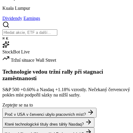
Kuala Lumpur
Dividendy
Earnings
⌘
K
StockBot
Live
Tržní situace
Wall Street
Technologie vedou tržní rally při stagnaci
zaměstnanosti
S&P 500
+0.60%
a Nasdaq
+1.18%
vzrostly. Nečekaný červencový
pokles míst podpořil sázky na nižší sazby.
Zeptejte se na to
Proč v USA v červenci ubylo pracovních míst?
Které technologické tituly dnes táhly Nasdaq?