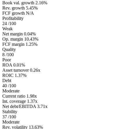
Book val. growth
2.16%
Rev. growth
5.45%
FCF growth
N/A
Profitability
24
/100
Weak
Net margin
0.04%
Op. margin
10.43%
FCF margin
1.25%
Quality
8
/100
Poor
ROA
0.01%
Asset turnover
0.26x
ROIC
1.37%
Debt
40
/100
Moderate
Current ratio
1.98x
Int. coverage
1.37x
Net debt/EBITDA
3.71x
Stability
37
/100
Moderate
Rev. volatility
13.63%