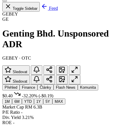
Feed
Toggle Sidebar
GEBEY
GE
Genting Bhd. Unsponsored
ADR
GEBEY · OTC
Sledovat
Sledovat
Přehled
Finance
Články
Flash News
Komunita
$0.40
-32.20%
(-$0.19)
1M
6M
YTD
1Y
5Y
MAX
Market Cap
RM 6.3B
P/E Ratio
-
Div. Yield
3.21%
ROE
-