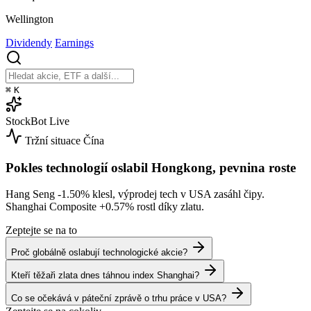
Wellington
Dividendy
Earnings
⌘
K
StockBot
Live
Tržní situace
Čína
Pokles technologií oslabil Hongkong, pevnina roste
Hang Seng
-1.50%
klesl, výprodej tech v USA zasáhl čipy.
Shanghai Composite
+0.57%
rostl díky zlatu.
Zeptejte se na to
Proč globálně oslabují technologické akcie?
Kteří těžaři zlata dnes táhnou index Shanghai?
Co se očekává v páteční zprávě o trhu práce v USA?