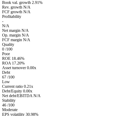
Book val. growth
2.91%
Rev. growth
N/A
FCF growth
N/A
Profitability
-
N/A
Net margin
N/A
Op. margin
N/A
FCF margin
N/A
Quality
0
/100
Poor
ROE
18.46%
ROA
17.20%
Asset turnover
0.00x
Debt
67
/100
Low
Current ratio
0.21x
Debt/Equity
0.00x
Net debt/EBITDA
N/A
Stability
46
/100
Moderate
EPS volatility
30.98%