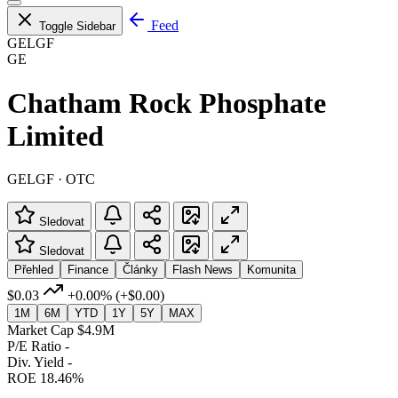
Feed
Toggle Sidebar
GELGF
GE
Chatham Rock Phosphate
Limited
GELGF · OTC
Sledovat
Sledovat
Přehled
Finance
Články
Flash News
Komunita
$0.03
+0.00%
(+$0.00)
1M
6M
YTD
1Y
5Y
MAX
Market Cap
$4.9M
P/E Ratio
-
Div. Yield
-
ROE
18.46%