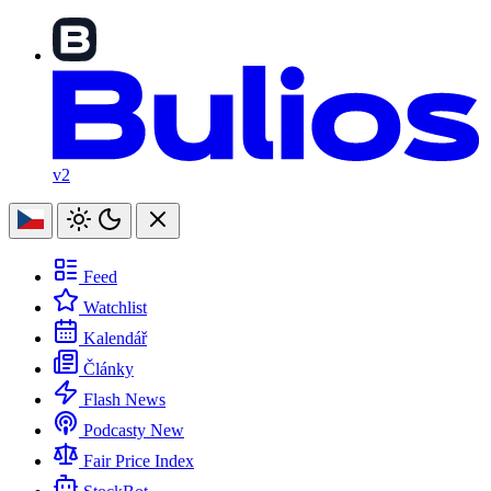
v2
Feed
Watchlist
Kalendář
Články
Flash News
Podcasty
New
Fair Price Index