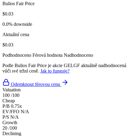
Bulios Fair Price
$0.03
0.0% downside
Aktuální cena
$0.03
Podhodnoceno
Férová hodnota
Nadhodnoceno
Podle Bulios Fair Price je akcie GELGF aktuálně nadhodnocená
vůči své tržní ceně.
Jak to funguje?
Odemknout férovou cenu
Valuation
100
/100
Cheap
P/B
0.75x
EV/FFO
N/A
P/S
N/A
Growth
20
/100
Declining