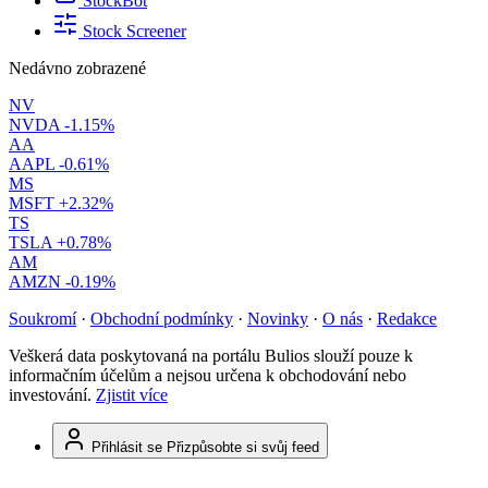
StockBot
Stock Screener
Nedávno zobrazené
NV
NVDA
-1.15%
AA
AAPL
-0.61%
MS
MSFT
+2.32%
TS
TSLA
+0.78%
AM
AMZN
-0.19%
Soukromí
·
Obchodní podmínky
·
Novinky
·
O nás
·
Redakce
Veškerá data poskytovaná na portálu Bulios slouží pouze k
informačním účelům a nejsou určena k obchodování nebo
investování.
Zjistit více
Přihlásit se
Přizpůsobte si svůj feed