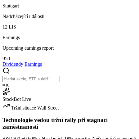
Stuttgart
Nadcházející události
12
LIS
Earnings
Upcoming earnings report
95d
Dividendy
Earnings
⌘
K
StockBot
Live
Tržní situace
Wall Street
Technologie vedou tržní rally při stagnaci
zaměstnanosti
S&P 500
+0.60%
a Nasdaq
+1.18%
vzrostly. Nečekaný červencový