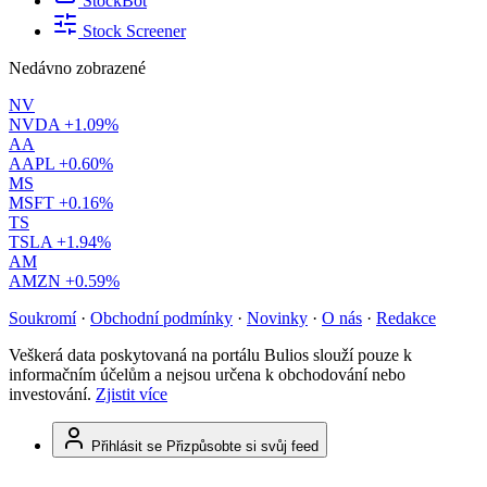
StockBot
Stock Screener
Nedávno zobrazené
NV
NVDA
+1.09%
AA
AAPL
+0.60%
MS
MSFT
+0.16%
TS
TSLA
+1.94%
AM
AMZN
+0.59%
Soukromí
·
Obchodní podmínky
·
Novinky
·
O nás
·
Redakce
Veškerá data poskytovaná na portálu Bulios slouží pouze k
informačním účelům a nejsou určena k obchodování nebo
investování.
Zjistit více
Přihlásit se
Přizpůsobte si svůj feed