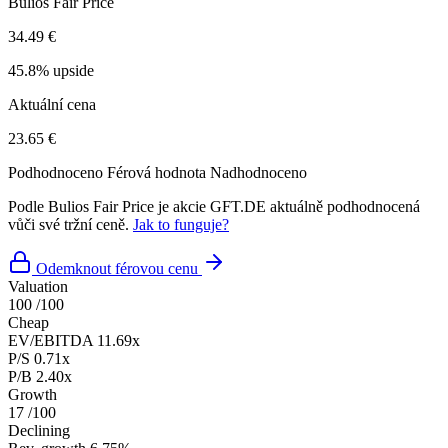
Bulios Fair Price
34.49 €
45.8% upside
Aktuální cena
23.65 €
Podhodnoceno
Férová hodnota
Nadhodnoceno
Podle Bulios Fair Price je akcie GFT.DE aktuálně podhodnocená
vůči své tržní ceně.
Jak to funguje?
Odemknout férovou cenu
Valuation
100
/100
Cheap
EV/EBITDA
11.69x
P/S
0.71x
P/B
2.40x
Growth
17
/100
Declining