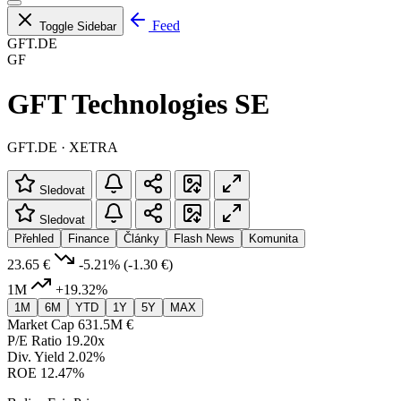
Feed
Toggle Sidebar
GFT.DE
GF
GFT Technologies SE
GFT.DE · XETRA
Sledovat
Sledovat
Přehled
Finance
Články
Flash News
Komunita
23.65 €
-5.21%
(-1.30 €)
1M
+19.32%
1M
6M
YTD
1Y
5Y
MAX
Market Cap
631.5M €
P/E Ratio
19.20x
Div. Yield
2.02%
ROE
12.47%