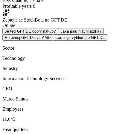
EPS volatility
17.04%
Profitable years
6
Zeptejte se StockBota na GFT.DE
Online
Je teď GFT.DE dobrý nákup?
Jaká jsou hlavní rizika?
Porovnej GFT.DE vs AMD
Earnings výhled pro GFT.DE
Sector
Technology
Industry
Information Technology Services
CEO
Marco Santos
Employees
11,645
Headquarters