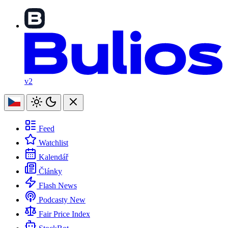
v2
Feed
Watchlist
Kalendář
Články
Flash News
Podcasty
New
Fair Price Index