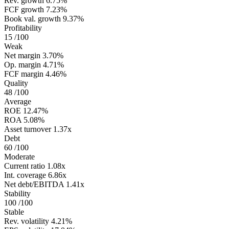
Rev. growth
6.75%
FCF growth
7.23%
Book val. growth
9.37%
Profitability
15
/100
Weak
Net margin
3.70%
Op. margin
4.71%
FCF margin
4.46%
Quality
48
/100
Average
ROE
12.47%
ROA
5.08%
Asset turnover
1.37x
Debt
60
/100
Moderate
Current ratio
1.08x
Int. coverage
6.86x
Net debt/EBITDA
1.41x
Stability
100
/100
Stable
Rev. volatility
4.21%