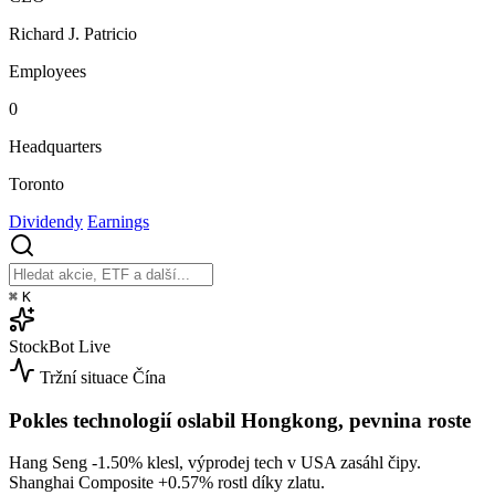
Richard J. Patricio
Employees
0
Headquarters
Toronto
Dividendy
Earnings
⌘
K
StockBot
Live
Tržní situace
Čína
Pokles technologií oslabil Hongkong, pevnina roste
Hang Seng
-1.50%
klesl, výprodej tech v USA zasáhl čipy.
Shanghai Composite
+0.57%
rostl díky zlatu.