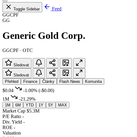
Feed
Toggle Sidebar
GGCPF
GG
Generic Gold Corp.
GGCPF · OTC
Sledovat
Sledovat
Přehled
Finance
Články
Flash News
Komunita
$0.04
-1.00%
(-$0.00)
1M
-21.29%
1M
6M
YTD
1Y
5Y
MAX
Market Cap
$5.3M
P/E Ratio
-
Div. Yield
-
ROE
-
Valuation