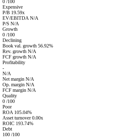
0
/100
Expensive
P/B
19.59x
EV/EBITDA
N/A
P/S
N/A
Growth
0
/100
Declining
Book val. growth
56.92%
Rev. growth
N/A
FCF growth
N/A
Profitability
-
N/A
Net margin
N/A
Op. margin
N/A
FCF margin
N/A
Quality
0
/100
Poor
ROA
105.04%
Asset turnover
0.00x
ROIC
193.74%
Debt
100
/100