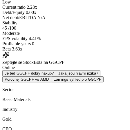
Low
Current ratio
2.28x
Debt/Equity
0.00x
Net debt/EBITDA
N/A
Stability
45
/100
Moderate
EPS volatility
4.41%
Profitable years
0
Beta
3.63x
Zeptejte se StockBota na GGCPF
Online
Je teď GGCPF dobrý nákup?
Jaká jsou hlavní rizika?
Porovnej GGCPF vs AMD
Earnings výhled pro GGCPF
Sector
Basic Materials
Industry
Gold
CEO