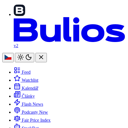
v2
Feed
Watchlist
Kalendář
Články
Flash News
Podcasty
New
Fair Price Index