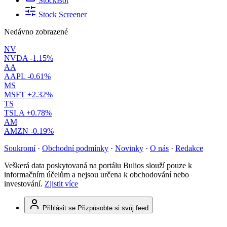
StockBot
Stock Screener
Nedávno zobrazené
NV
NVDA
-1.15%
AA
AAPL
-0.61%
MS
MSFT
+2.32%
TS
TSLA
+0.78%
AM
AMZN
-0.19%
Soukromí
·
Obchodní podmínky
·
Novinky
·
O nás
·
Redakce
Veškerá data poskytovaná na portálu Bulios slouží pouze k
informačním účelům a nejsou určena k obchodování nebo
investování.
Zjistit více
Přihlásit se
Přizpůsobte si svůj feed