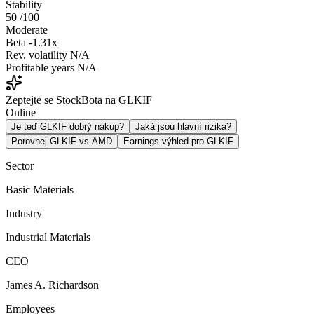
Stability
50
/100
Moderate
Beta
-1.31x
Rev. volatility
N/A
Profitable years
N/A
Zeptejte se StockBota na GLKIF
Online
Je teď GLKIF dobrý nákup?
Jaká jsou hlavní rizika?
Porovnej GLKIF vs AMD
Earnings výhled pro GLKIF
Sector
Basic Materials
Industry
Industrial Materials
CEO
James A. Richardson
Employees