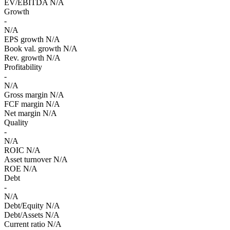
EV/EBITDA
N/A
Growth
-
N/A
EPS growth
N/A
Book val. growth
N/A
Rev. growth
N/A
Profitability
-
N/A
Gross margin
N/A
FCF margin
N/A
Net margin
N/A
Quality
-
N/A
ROIC
N/A
Asset turnover
N/A
ROE
N/A
Debt
-
N/A
Debt/Equity
N/A
Debt/Assets
N/A
Current ratio
N/A