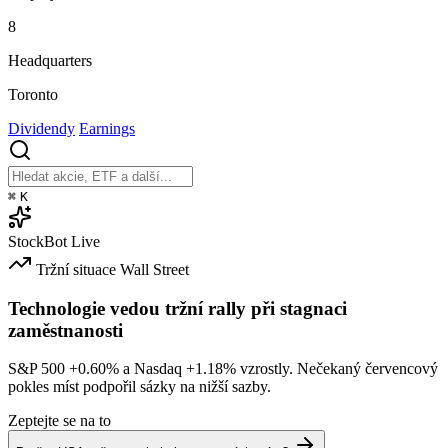
8
Headquarters
Toronto
Dividendy
Earnings
⌘
K
StockBot
Live
Tržní situace
Wall Street
Technologie vedou tržní rally při stagnaci
zaměstnanosti
S&P 500
+0.60%
a Nasdaq
+1.18%
vzrostly. Nečekaný červencový
pokles míst podpořil sázky na nižší sazby.
Zeptejte se na to