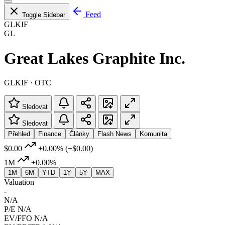
Feed
Toggle Sidebar
GLKIF
GL
Great Lakes Graphite Inc.
GLKIF · OTC
Sledovat
Sledovat
Přehled
Finance
Články
Flash News
Komunita
$0.00
+0.00%
(+$0.00)
1M
+0.00%
1M
6M
YTD
1Y
5Y
MAX
Valuation
-
N/A
P/E
N/A
EV/FFO
N/A