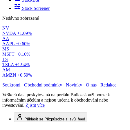
StockBot
Stock Screener
Nedávno zobrazené
NV
NVDA
+1.09%
AA
AAPL
+0.60%
MS
MSFT
+0.16%
TS
TSLA
+1.94%
AM
AMZN
+0.59%
Soukromí
·
Obchodní podmínky
·
Novinky
·
O nás
·
Redakce
Veškerá data poskytovaná na portálu Bulios slouží pouze k
informačním účelům a nejsou určena k obchodování nebo
investování.
Zjistit více
Přihlásit se
Přizpůsobte si svůj feed