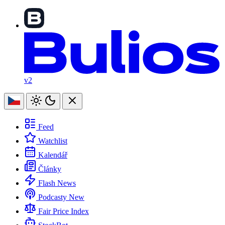
v2
Feed
Watchlist
Kalendář
Články
Flash News
Podcasty
New
Fair Price Index