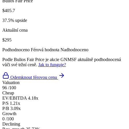
Bulios Fair Price
$405.7
37.5% upside
Aktuální cena
$295
Podhodnoceno
Férová hodnota
Nadhodnoceno
Podle Bulios Fair Price je akcie GNMSF aktuálně podhodnocená
vůči své tržní ceně.
Jak to funguje?
Odemknout férovou cenu
Valuation
96
/100
Cheap
EV/EBITDA
4.18x
P/S
1.21x
P/B
3.09x
Growth
0
/100
Declining