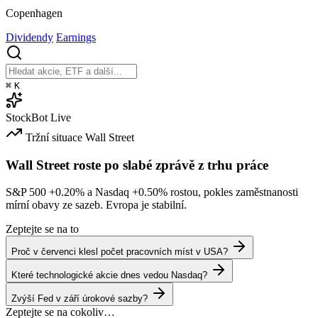
Copenhagen
Dividendy
Earnings
⌘
K
StockBot
Live
Tržní situace
Wall Street
Wall Street roste po slabé zprávě z trhu práce
S&P 500
+0.20%
a Nasdaq
+0.50%
rostou, pokles zaměstnanosti
mírní obavy ze sazeb. Evropa je stabilní.
Zeptejte se na to
Proč v červenci klesl počet pracovních míst v USA?
Které technologické akcie dnes vedou Nasdaq?
Zvýší Fed v září úrokové sazby?