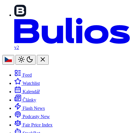
v2
Feed
Watchlist
Kalendář
Články
Flash News
Podcasty
New
Fair Price Index