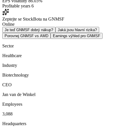
EPS volatility
86.03%
Profitable years
6
Zeptejte se StockBota na GNMSF
Online
Je teď GNMSF dobrý nákup?
Jaká jsou hlavní rizika?
Porovnej GNMSF vs AMD
Earnings výhled pro GNMSF
Sector
Healthcare
Industry
Biotechnology
CEO
Jan van de Winkel
Employees
3,088
Headquarters