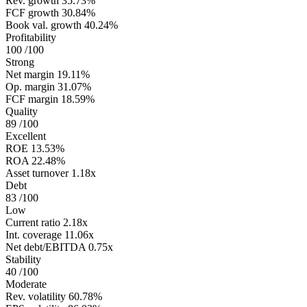
Rev. growth
35.73%
FCF growth
30.84%
Book val. growth
40.24%
Profitability
100
/100
Strong
Net margin
19.11%
Op. margin
31.07%
FCF margin
18.59%
Quality
89
/100
Excellent
ROE
13.53%
ROA
22.48%
Asset turnover
1.18x
Debt
83
/100
Low
Current ratio
2.18x
Int. coverage
11.06x
Net debt/EBITDA
0.75x
Stability
40
/100
Moderate
Rev. volatility
60.78%