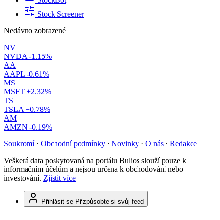
StockBot
Stock Screener
Nedávno zobrazené
NV
NVDA
-1.15%
AA
AAPL
-0.61%
MS
MSFT
+2.32%
TS
TSLA
+0.78%
AM
AMZN
-0.19%
Soukromí
·
Obchodní podmínky
·
Novinky
·
O nás
·
Redakce
Veškerá data poskytovaná na portálu Bulios slouží pouze k
informačním účelům a nejsou určena k obchodování nebo
investování.
Zjistit více
Přihlásit se
Přizpůsobte si svůj feed