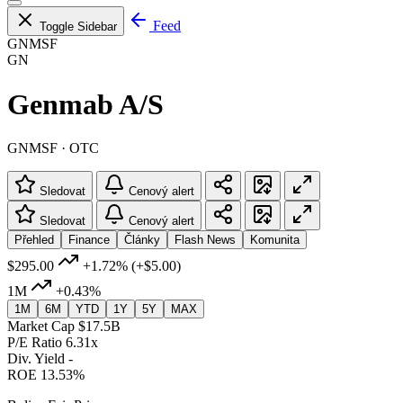
Feed
Toggle Sidebar
GNMSF
GN
Genmab A/S
GNMSF · OTC
Sledovat
Cenový alert
Sledovat
Cenový alert
Přehled
Finance
Články
Flash News
Komunita
$295.00
+1.72%
(+$5.00)
1M
+0.43%
1M
6M
YTD
1Y
5Y
MAX
Market Cap
$17.5B
P/E Ratio
6.31x
Div. Yield
-
ROE
13.53%