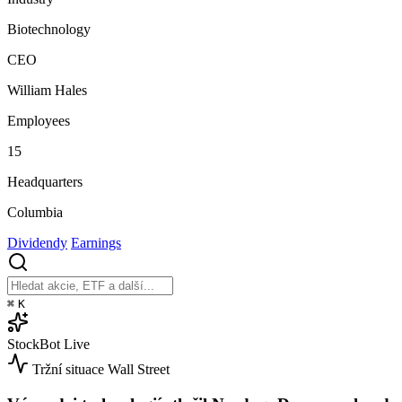
Biotechnology
CEO
William Hales
Employees
15
Headquarters
Columbia
Dividendy
Earnings
⌘
K
StockBot
Live
Tržní situace
Wall Street