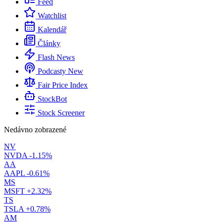
Feed
Watchlist
Kalendář
Články
Flash News
Podcasty
New
Fair Price Index
StockBot
Stock Screener
Nedávno zobrazené
NV
NVDA
-1.15%
AA
AAPL
-0.61%
MS
MSFT
+2.32%
TS
TSLA
+0.78%
AM