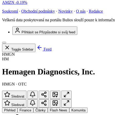
AMZN
-0.19%
Soukromí
·
Obchodní podmínky
·
Novinky
·
O nás
·
Redakce
Veškerá data poskytovaná na portálu Bulios slouží pouze k informač
Přihlásit se
Přizpůsobte si svůj feed
Feed
Toggle Sidebar
HMGN
HM
Hemagen Diagnostics, Inc.
HMGN · OTC
Sledovat
Sledovat
Přehled
Finance
Články
Flash News
Komunita