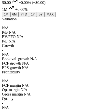
$0.00
+0.00%
(+$0.00)
1M
+0.00%
1M
6M
YTD
1Y
5Y
MAX
Valuation
-
N/A
P/B
N/A
EV/FFO
N/A
P/E
N/A
Growth
-
N/A
Book val. growth
N/A
FCF growth
N/A
EPS growth
N/A
Profitability
-
N/A
FCF margin
N/A
Op. margin
N/A
Gross margin
N/A
Quality
-
N/A