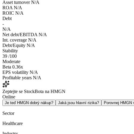
Asset turnover
N/A
ROA
N/A
ROIC
N/A
Debt
-
N/A
Net debt/EBITDA
N/A
Int. coverage
N/A
Debt/Equity
N/A
Stability
39
/100
Moderate
Beta
0.36x
EPS volatility
N/A
Profitable years
N/A
Zeptejte se StockBota na HMGN
Online
Je teď HMGN dobrý nákup?
Jaká jsou hlavní rizika?
Porovnej HMGN
Sector
Healthcare
Industry