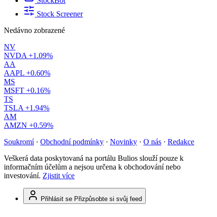
StockBot
Stock Screener
Nedávno zobrazené
NV
NVDA
+1.09%
AA
AAPL
+0.60%
MS
MSFT
+0.16%
TS
TSLA
+1.94%
AM
AMZN
+0.59%
Soukromí
·
Obchodní podmínky
·
Novinky
·
O nás
·
Redakce
Veškerá data poskytovaná na portálu Bulios slouží pouze k
informačním účelům a nejsou určena k obchodování nebo
investování.
Zjistit více
Přihlásit se
Přizpůsobte si svůj feed