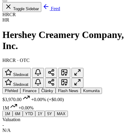
Feed
Toggle Sidebar
HRCR
HR
Hershey Creamery Company,
Inc.
HRCR · OTC
Sledovat
Sledovat
Přehled
Finance
Články
Flash News
Komunita
$3,970.00
+0.00%
(+$0.00)
1M
+0.00%
1M
6M
YTD
1Y
5Y
MAX
Valuation
-
N/A