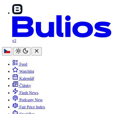
v2
Feed
Watchlist
Kalendář
Články
Flash News
Podcasty
New
Fair Price Index