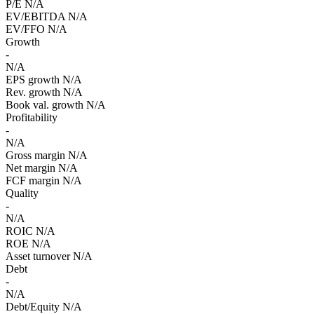
P/E
N/A
EV/EBITDA
N/A
EV/FFO
N/A
Growth
-
N/A
EPS growth
N/A
Rev. growth
N/A
Book val. growth
N/A
Profitability
-
N/A
Gross margin
N/A
Net margin
N/A
FCF margin
N/A
Quality
-
N/A
ROIC
N/A
ROE
N/A
Asset turnover
N/A
Debt
-
N/A
Debt/Equity
N/A