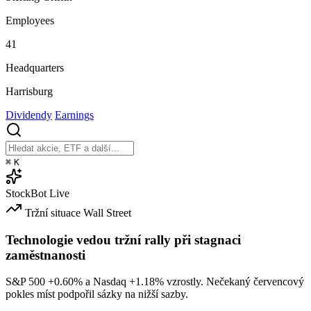
Employees
41
Headquarters
Harrisburg
Dividendy
Earnings
⌘
K
StockBot
Live
Tržní situace
Wall Street
Technologie vedou tržní rally při stagnaci
zaměstnanosti
S&P 500
+0.60%
a Nasdaq
+1.18%
vzrostly. Nečekaný červencový
pokles míst podpořil sázky na nižší sazby.