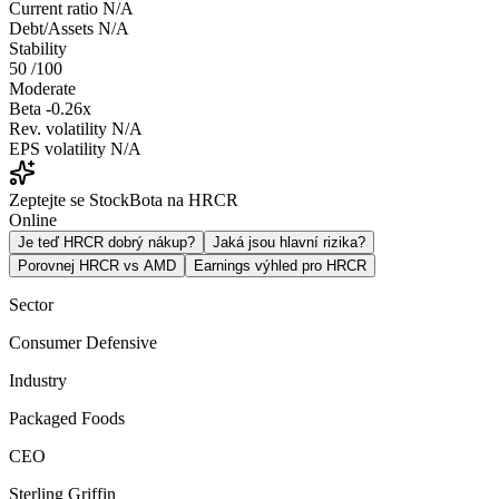
Current ratio
N/A
Debt/Assets
N/A
Stability
50
/100
Moderate
Beta
-0.26x
Rev. volatility
N/A
EPS volatility
N/A
Zeptejte se StockBota na HRCR
Online
Je teď HRCR dobrý nákup?
Jaká jsou hlavní rizika?
Porovnej HRCR vs AMD
Earnings výhled pro HRCR
Sector
Consumer Defensive
Industry
Packaged Foods
CEO
Sterling Griffin