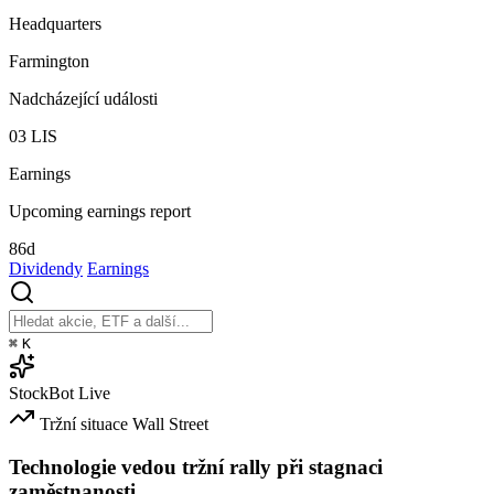
Headquarters
Farmington
Nadcházející události
03
LIS
Earnings
Upcoming earnings report
86d
Dividendy
Earnings
⌘
K
StockBot
Live
Tržní situace
Wall Street
Technologie vedou tržní rally při stagnaci
zaměstnanosti