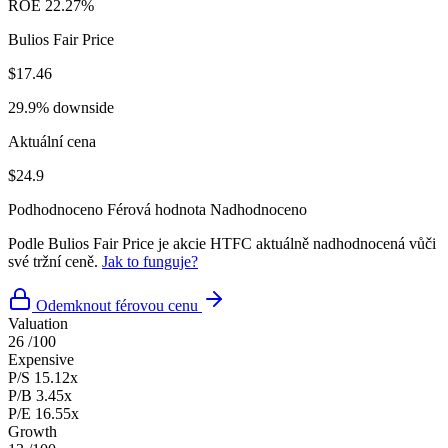
ROE
22.27%
Bulios Fair Price
$17.46
29.9% downside
Aktuální cena
$24.9
Podhodnoceno
Férová hodnota
Nadhodnoceno
Podle Bulios Fair Price je akcie HTFC aktuálně nadhodnocená vůči
své tržní ceně.
Jak to funguje?
Odemknout férovou cenu
Valuation
26
/100
Expensive
P/S
15.12x
P/B
3.45x
P/E
16.55x
Growth