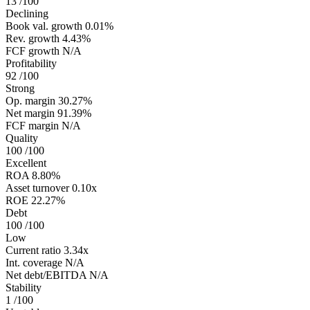
13
/100
Declining
Book val. growth
0.01%
Rev. growth
4.43%
FCF growth
N/A
Profitability
92
/100
Strong
Op. margin
30.27%
Net margin
91.39%
FCF margin
N/A
Quality
100
/100
Excellent
ROA
8.80%
Asset turnover
0.10x
ROE
22.27%
Debt
100
/100
Low
Current ratio
3.34x
Int. coverage
N/A
Net debt/EBITDA
N/A
Stability
1
/100