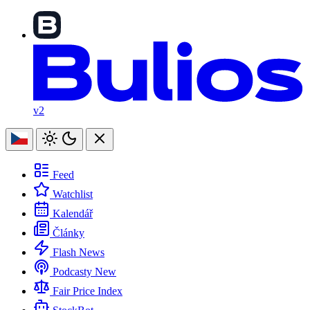
v2
Feed
Watchlist
Kalendář
Články
Flash News
Podcasty
New
Fair Price Index