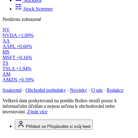
StockBot
Stock Screener
Nedávno zobrazené
NV
NVDA
+1.09%
AA
AAPL
+0.60%
MS
MSFT
+0.16%
TS
TSLA
+1.94%
AM
AMZN
+0.59%
Soukromí
·
Obchodní podmínky
·
Novinky
·
O nás
·
Redakce
Veškerá data poskytovaná na portálu Bulios slouží pouze k
informačním účelům a nejsou určena k obchodování nebo
investování.
Zjistit více
Přihlásit se
Přizpůsobte si svůj feed