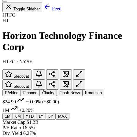
Feed
Toggle Sidebar
HTFC
HT
Horizon Technology Finance
Corp
HTFC · NYSE
Sledovat
Sledovat
Přehled
Finance
Články
Flash News
Komunita
$24.90
+0.00%
(+$0.00)
1M
+0.20%
1M
6M
YTD
1Y
5Y
MAX
Market Cap
$1.2B
P/E Ratio
16.55x
Div. Yield
6.27%