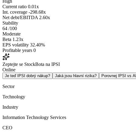
High
Current ratio
0.01x
Int. coverage
-298.68x
Net debt/EBITDA
2.60x
Stability
64
/100
Moderate
Beta
1.23x
EPS volatility
32.40%
Profitable years
0
Zeptejte se StockBota na IPSI
Online
Je teď IPSI dobrý nákup?
Jaká jsou hlavní rizika?
Porovnej IPSI vs 
Sector
Technology
Industry
Information Technology Services
CEO