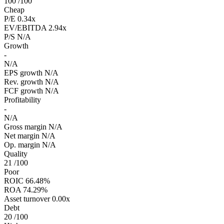
100
/100
Cheap
P/E
0.34x
EV/EBITDA
2.94x
P/S
N/A
Growth
-
N/A
EPS growth
N/A
Rev. growth
N/A
FCF growth
N/A
Profitability
-
N/A
Gross margin
N/A
Net margin
N/A
Op. margin
N/A
Quality
21
/100
Poor
ROIC
66.48%
ROA
74.29%
Asset turnover
0.00x
Debt
20
/100