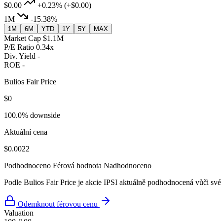
$0.00
+0.23%
(+$0.00)
1M
-15.38%
1M
6M
YTD
1Y
5Y
MAX
Market Cap
$1.1M
P/E Ratio
0.34x
Div. Yield
-
ROE
-
Bulios Fair Price
$0
100.0% downside
Aktuální cena
$0.0022
Podhodnoceno
Férová hodnota
Nadhodnoceno
Podle Bulios Fair Price je akcie IPSI aktuálně podhodnocená vůči své
Odemknout férovou cenu
Valuation