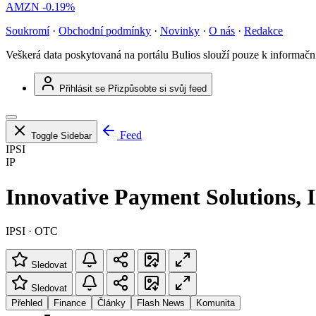
AMZN
-0.19%
Soukromí
·
Obchodní podmínky
·
Novinky
·
O nás
·
Redakce
Veškerá data poskytovaná na portálu Bulios slouží pouze k informač
Přihlásit se
Přizpůsobte si svůj feed
Feed
Toggle Sidebar
IPSI
IP
Innovative Payment Solutions, I
IPSI · OTC
Sledovat
Sledovat
Přehled
Finance
Články
Flash News
Komunita