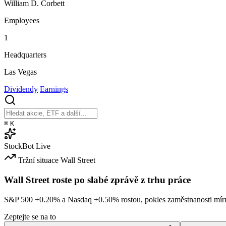
William D. Corbett
Employees
1
Headquarters
Las Vegas
Dividendy
Earnings
⌘
K
StockBot
Live
Tržní situace
Wall Street
Wall Street roste po slabé zprávě z trhu práce
S&P 500
+0.20%
a Nasdaq
+0.50%
rostou, pokles zaměstnanosti mírn
Zeptejte se na to