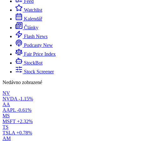
Feed
Watchlist
Kalendář
Články
Flash News
Podcasty
New
Fair Price Index
StockBot
Stock Screener
Nedávno zobrazené
NV
NVDA
-1.15%
AA
AAPL
-0.61%
MS
MSFT
+2.32%
TS
TSLA
+0.78%
AM