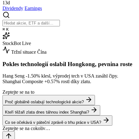
13d
Dividendy
Earnings
⌘
K
StockBot
Live
Tržní situace
Čína
Pokles technologií oslabil Hongkong, pevnina roste
Hang Seng
-1.50%
klesl, výprodej tech v USA zasáhl čipy.
Shanghai Composite
+0.57%
rostl díky zlatu.
Zeptejte se na to
Proč globálně oslabují technologické akcie?
Kteří těžaři zlata dnes táhnou index Shanghai?
Co se očekává v páteční zprávě o trhu práce v USA?