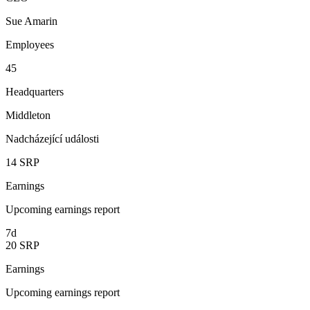
Sue Amarin
Employees
45
Headquarters
Middleton
Nadcházející události
14
SRP
Earnings
Upcoming earnings report
7d
20
SRP
Earnings
Upcoming earnings report