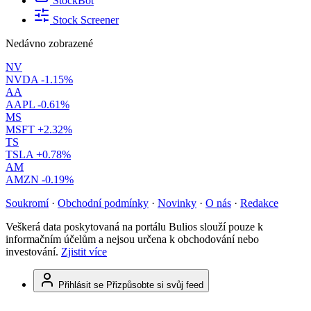
StockBot
Stock Screener
Nedávno zobrazené
NV
NVDA
-1.15%
AA
AAPL
-0.61%
MS
MSFT
+2.32%
TS
TSLA
+0.78%
AM
AMZN
-0.19%
Soukromí
·
Obchodní podmínky
·
Novinky
·
O nás
·
Redakce
Veškerá data poskytovaná na portálu Bulios slouží pouze k
informačním účelům a nejsou určena k obchodování nebo
investování.
Zjistit více
Přihlásit se
Přizpůsobte si svůj feed