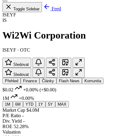
Feed
Toggle Sidebar
ISEYF
IS
Wi2Wi Corporation
ISEYF · OTC
Sledovat
Sledovat
Přehled
Finance
Články
Flash News
Komunita
$0.02
+0.00%
(+$0.00)
1M
+0.00%
1M
6M
YTD
1Y
5Y
MAX
Market Cap
$4.0M
P/E Ratio
-
Div. Yield
-
ROE
52.28%
Valuation