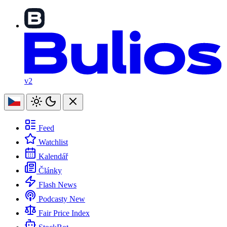
v2
Feed
Watchlist
Kalendář
Články
Flash News
Podcasty
New
Fair Price Index