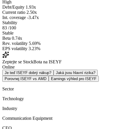
High
Debt/Equity
1.93x
Current ratio
2.50x
Int. coverage
-3.47x
Stability
83
/100
Stable
Beta
0.74x
Rev. volatility
5.69%
EPS volatility
3.23%
Zeptejte se StockBota na ISEYF
Online
Je teď ISEYF dobrý nákup?
Jaká jsou hlavní rizika?
Porovnej ISEYF vs AMD
Earnings výhled pro ISEYF
Sector
Technology
Industry
Communication Equipment
CEO