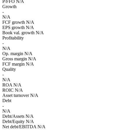
P/FFO
N/A
Growth
-
N/A
FCF growth
N/A
EPS growth
N/A
Book val. growth
N/A
Profitability
-
N/A
Op. margin
N/A
Gross margin
N/A
FCF margin
N/A
Quality
-
N/A
ROA
N/A
ROIC
N/A
Asset turnover
N/A
Debt
-
N/A
Debt/Assets
N/A
Debt/Equity
N/A
Net debt/EBITDA
N/A