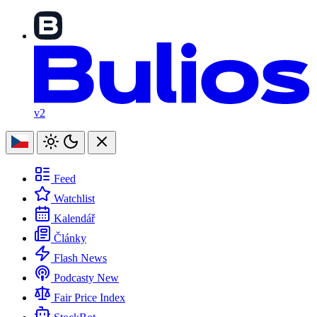
v2
Feed
Watchlist
Kalendář
Články
Flash News
Podcasty
New
Fair Price Index