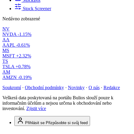
StockBot
Stock Screener
Nedávno zobrazené
NV
NVDA
-1.15%
AA
AAPL
-0.61%
MS
MSFT
+2.32%
TS
TSLA
+0.78%
AM
AMZN
-0.19%
Soukromí
·
Obchodní podmínky
·
Novinky
·
O nás
·
Redakce
Veškerá data poskytovaná na portálu Bulios slouží pouze k
informačním účelům a nejsou určena k obchodování nebo
investování.
Zjistit více
Přihlásit se
Přizpůsobte si svůj feed