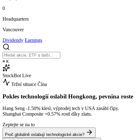
0
Headquarters
Vancouver
Dividendy
Earnings
⌘
K
StockBot
Live
Tržní situace
Čína
Pokles technologií oslabil Hongkong, pevnina roste
Hang Seng
-1.50%
klesl, výprodej tech v USA zasáhl čipy.
Shanghai Composite
+0.57%
rostl díky zlatu.
Zeptejte se na to
Proč globálně oslabují technologické akcie?