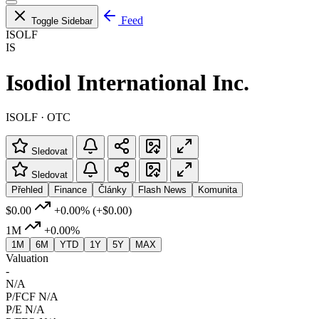
Feed
Toggle Sidebar
ISOLF
IS
Isodiol International Inc.
ISOLF · OTC
Sledovat
Sledovat
Přehled
Finance
Články
Flash News
Komunita
$0.00
+0.00%
(+$0.00)
1M
+0.00%
1M
6M
YTD
1Y
5Y
MAX
Valuation
-
N/A
P/FCF
N/A
P/E
N/A