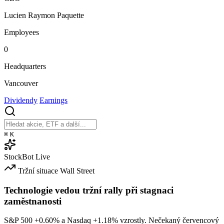
Lucien Raymon Paquette
Employees
0
Headquarters
Vancouver
Dividendy
Earnings
⌘
K
StockBot
Live
Tržní situace
Wall Street
Technologie vedou tržní rally při stagnaci
zaměstnanosti
S&P 500
+0.60%
a Nasdaq
+1.18%
vzrostly. Nečekaný červencový