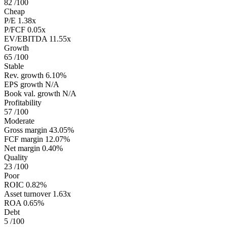
82
/100
Cheap
P/E
1.38x
P/FCF
0.05x
EV/EBITDA
11.55x
Growth
65
/100
Stable
Rev. growth
6.10%
EPS growth
N/A
Book val. growth
N/A
Profitability
57
/100
Moderate
Gross margin
43.05%
FCF margin
12.07%
Net margin
0.40%
Quality
23
/100
Poor
ROIC
0.82%
Asset turnover
1.63x
ROA
0.65%
Debt
5
/100