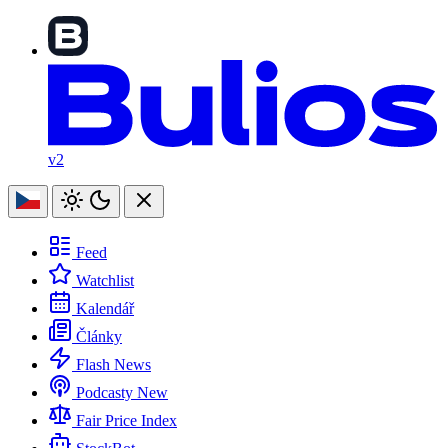
v2
Feed
Watchlist
Kalendář
Články
Flash News
Podcasty
New
Fair Price Index