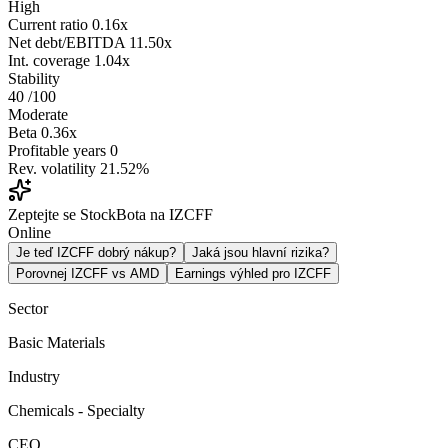
High
Current ratio
0.16x
Net debt/EBITDA
11.50x
Int. coverage
1.04x
Stability
40
/100
Moderate
Beta
0.36x
Profitable years
0
Rev. volatility
21.52%
Zeptejte se StockBota na IZCFF
Online
Je teď IZCFF dobrý nákup?
Jaká jsou hlavní rizika?
Porovnej IZCFF vs AMD
Earnings výhled pro IZCFF
Sector
Basic Materials
Industry
Chemicals - Specialty
CEO