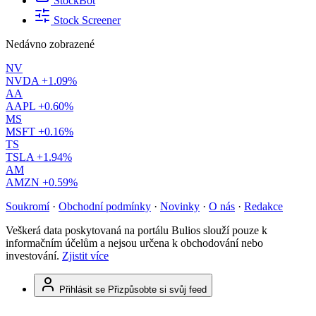
StockBot
Stock Screener
Nedávno zobrazené
NV
NVDA
+1.09%
AA
AAPL
+0.60%
MS
MSFT
+0.16%
TS
TSLA
+1.94%
AM
AMZN
+0.59%
Soukromí
·
Obchodní podmínky
·
Novinky
·
O nás
·
Redakce
Veškerá data poskytovaná na portálu Bulios slouží pouze k
informačním účelům a nejsou určena k obchodování nebo
investování.
Zjistit více
Přihlásit se
Přizpůsobte si svůj feed