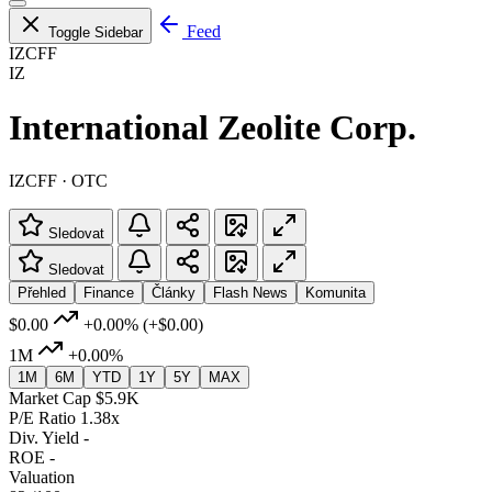
Feed
Toggle Sidebar
IZCFF
IZ
International Zeolite Corp.
IZCFF · OTC
Sledovat
Sledovat
Přehled
Finance
Články
Flash News
Komunita
$0.00
+0.00%
(+$0.00)
1M
+0.00%
1M
6M
YTD
1Y
5Y
MAX
Market Cap
$5.9K
P/E Ratio
1.38x
Div. Yield
-
ROE
-
Valuation