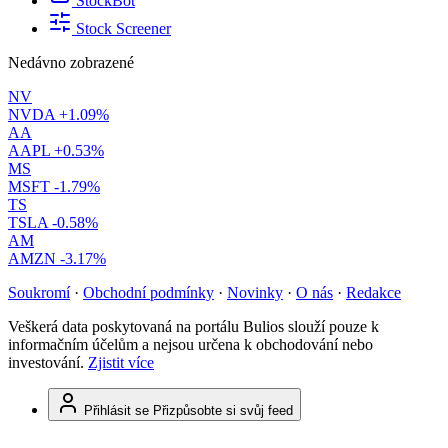
StockBot
Stock Screener
Nedávno zobrazené
NV
NVDA
+1.09%
AA
AAPL
+0.53%
MS
MSFT
-1.79%
TS
TSLA
-0.58%
AM
AMZN
-3.17%
Soukromí
·
Obchodní podmínky
·
Novinky
·
O nás
·
Redakce
Veškerá data poskytovaná na portálu Bulios slouží pouze k
informačním účelům a nejsou určena k obchodování nebo
investování.
Zjistit více
Přihlásit se
Přizpůsobte si svůj feed