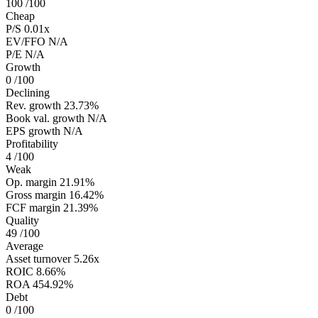
100
/100
Cheap
P/S
0.01x
EV/FFO
N/A
P/E
N/A
Growth
0
/100
Declining
Rev. growth
23.73%
Book val. growth
N/A
EPS growth
N/A
Profitability
4
/100
Weak
Op. margin
21.91%
Gross margin
16.42%
FCF margin
21.39%
Quality
49
/100
Average
Asset turnover
5.26x
ROIC
8.66%
ROA
454.92%
Debt
0
/100