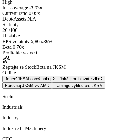
High
Int. coverage
-3.93x
Current ratio
0.05x
Debt/Assets
N/A
Stability
26
/100
Unstable
EPS volatility
5,865.36%
Beta
0.70x
Profitable years
0
Zeptejte se StockBota na JKSM
Online
Je teď JKSM dobrý nákup?
Jaká jsou hlavní rizika?
Porovnej JKSM vs AMD
Earnings výhled pro JKSM
Sector
Industrials
Industry
Industrial - Machinery
CEO