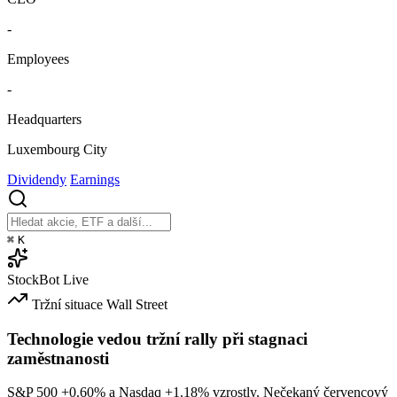
-
Employees
-
Headquarters
Luxembourg City
Dividendy
Earnings
⌘
K
StockBot
Live
Tržní situace
Wall Street
Technologie vedou tržní rally při stagnaci
zaměstnanosti
S&P 500
+0.60%
a Nasdaq
+1.18%
vzrostly. Nečekaný červencový