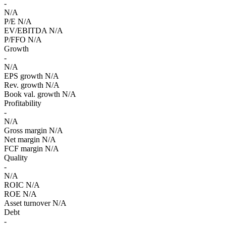
-
N/A
P/E
N/A
EV/EBITDA
N/A
P/FFO
N/A
Growth
-
N/A
EPS growth
N/A
Rev. growth
N/A
Book val. growth
N/A
Profitability
-
N/A
Gross margin
N/A
Net margin
N/A
FCF margin
N/A
Quality
-
N/A
ROIC
N/A
ROE
N/A
Asset turnover
N/A
Debt
-