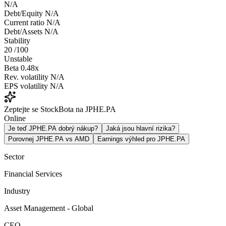
N/A
Debt/Equity
N/A
Current ratio
N/A
Debt/Assets
N/A
Stability
20
/100
Unstable
Beta
0.48x
Rev. volatility
N/A
EPS volatility
N/A
Zeptejte se StockBota na JPHE.PA
Online
Je teď JPHE.PA dobrý nákup?
Jaká jsou hlavní rizika?
Porovnej JPHE.PA vs AMD
Earnings výhled pro JPHE.PA
Sector
Financial Services
Industry
Asset Management - Global
CEO