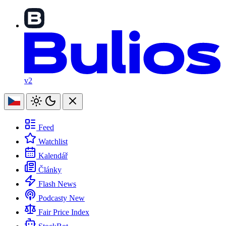
v2
Feed
Watchlist
Kalendář
Články
Flash News
Podcasty
New
Fair Price Index