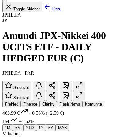
Feed
Toggle Sidebar
JPHE.PA
JP
Amundi JPX-Nikkei 400
UCITS ETF - DAILY
HEDGED EUR (C)
JPHE.PA · PAR
Sledovat
Sledovat
Přehled
Finance
Články
Flash News
Komunita
463.99 €
+0.56%
(+2.59 €)
1M
+1.52%
1M
6M
YTD
1Y
5Y
MAX
Valuation