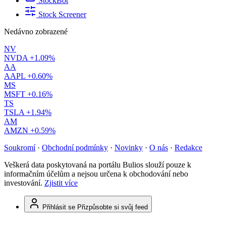
StockBot
Stock Screener
Nedávno zobrazené
NV
NVDA
+1.09%
AA
AAPL
+0.60%
MS
MSFT
+0.16%
TS
TSLA
+1.94%
AM
AMZN
+0.59%
Soukromí
·
Obchodní podmínky
·
Novinky
·
O nás
·
Redakce
Veškerá data poskytovaná na portálu Bulios slouží pouze k
informačním účelům a nejsou určena k obchodování nebo
investování.
Zjistit více
Přihlásit se
Přizpůsobte si svůj feed