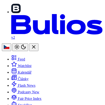
v2
Feed
Watchlist
Kalendář
Články
Flash News
Podcasty
New
Fair Price Index