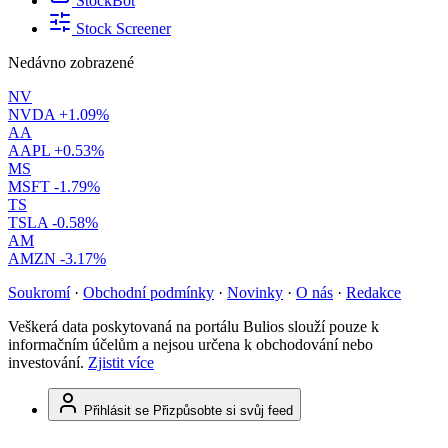
StockBot
Stock Screener
Nedávno zobrazené
NV
NVDA
+1.09%
AA
AAPL
+0.53%
MS
MSFT
-1.79%
TS
TSLA
-0.58%
AM
AMZN
-3.17%
Soukromí
·
Obchodní podmínky
·
Novinky
·
O nás
·
Redakce
Veškerá data poskytovaná na portálu Bulios slouží pouze k
informačním účelům a nejsou určena k obchodování nebo
investování.
Zjistit více
Přihlásit se
Přizpůsobte si svůj feed