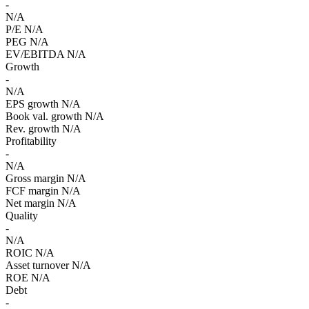
-
N/A
P/E
N/A
PEG
N/A
EV/EBITDA
N/A
Growth
-
N/A
EPS growth
N/A
Book val. growth
N/A
Rev. growth
N/A
Profitability
-
N/A
Gross margin
N/A
FCF margin
N/A
Net margin
N/A
Quality
-
N/A
ROIC
N/A
Asset turnover
N/A
ROE
N/A
Debt
-