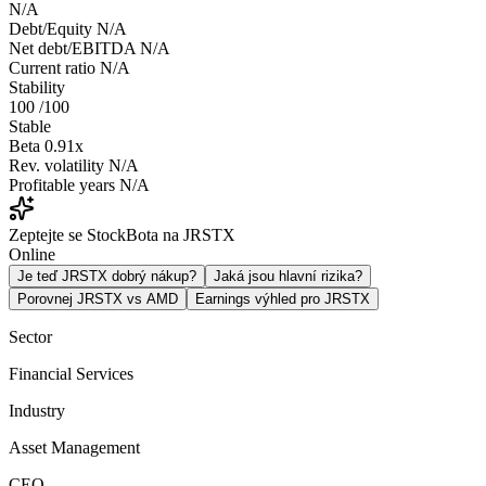
N/A
Debt/Equity
N/A
Net debt/EBITDA
N/A
Current ratio
N/A
Stability
100
/100
Stable
Beta
0.91x
Rev. volatility
N/A
Profitable years
N/A
Zeptejte se StockBota na JRSTX
Online
Je teď JRSTX dobrý nákup?
Jaká jsou hlavní rizika?
Porovnej JRSTX vs AMD
Earnings výhled pro JRSTX
Sector
Financial Services
Industry
Asset Management
CEO