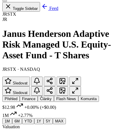
Feed
Toggle Sidebar
JRSTX
JR
Janus Henderson Adaptive
Risk Managed U.S. Equity-
Asset Fund - T Shares
JRSTX · NASDAQ
Sledovat
Sledovat
Přehled
Finance
Články
Flash News
Komunita
$12.98
+0.00%
(+$0.00)
1M
+2.77%
1M
6M
YTD
1Y
5Y
MAX
Valuation