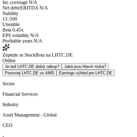
Int. coverage
N/A
Net debt/EBITDA
N/A
Stability
13
/100
Unstable
Beta
0.45x
EPS volatility
N/A
Profitable years
N/A
Zeptejte se StockBota na LHTC.DE
Online
Je teď LHTC.DE dobrý nákup?
Jaká jsou hlavní rizika?
Porovnej LHTC.DE vs AMD
Earnings výhled pro LHTC.DE
Sector
Financial Services
Industry
Asset Management - Global
CEO
-