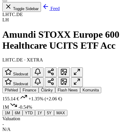
Feed
Toggle Sidebar
LHTC.DE
LH
Amundi STOXX Europe 600
Healthcare UCITS ETF Acc
LHTC.DE · XETRA
Sledovat
Sledovat
Přehled
Finance
Články
Flash News
Komunita
155.14 €
+1.35%
(+2.06 €)
1M
-0.54%
1M
6M
YTD
1Y
5Y
MAX
Valuation
-
N/A