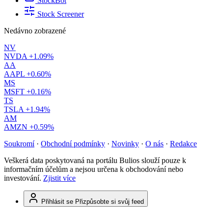
StockBot
Stock Screener
Nedávno zobrazené
NV
NVDA
+1.09%
AA
AAPL
+0.60%
MS
MSFT
+0.16%
TS
TSLA
+1.94%
AM
AMZN
+0.59%
Soukromí
·
Obchodní podmínky
·
Novinky
·
O nás
·
Redakce
Veškerá data poskytovaná na portálu Bulios slouží pouze k
informačním účelům a nejsou určena k obchodování nebo
investování.
Zjistit více
Přihlásit se
Přizpůsobte si svůj feed