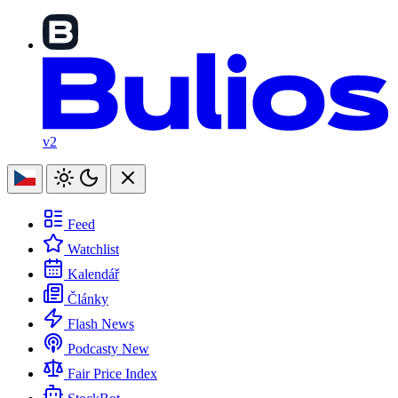
v2
Feed
Watchlist
Kalendář
Články
Flash News
Podcasty
New
Fair Price Index