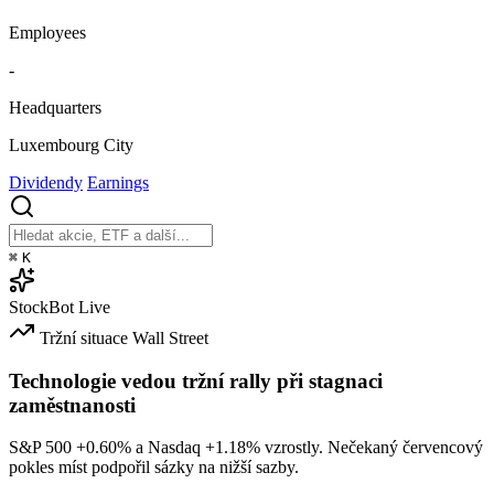
Employees
-
Headquarters
Luxembourg City
Dividendy
Earnings
⌘
K
StockBot
Live
Tržní situace
Wall Street
Technologie vedou tržní rally při stagnaci
zaměstnanosti
S&P 500
+0.60%
a Nasdaq
+1.18%
vzrostly. Nečekaný červencový
pokles míst podpořil sázky na nižší sazby.