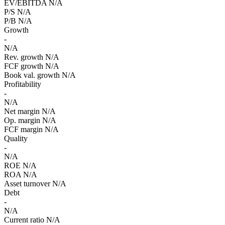
EV/EBITDA
N/A
P/S
N/A
P/B
N/A
Growth
-
N/A
Rev. growth
N/A
FCF growth
N/A
Book val. growth
N/A
Profitability
-
N/A
Net margin
N/A
Op. margin
N/A
FCF margin
N/A
Quality
-
N/A
ROE
N/A
ROA
N/A
Asset turnover
N/A
Debt
-
N/A
Current ratio
N/A