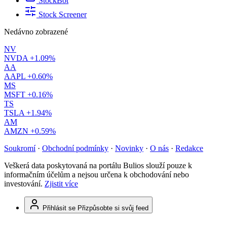
StockBot
Stock Screener
Nedávno zobrazené
NV
NVDA
+1.09%
AA
AAPL
+0.60%
MS
MSFT
+0.16%
TS
TSLA
+1.94%
AM
AMZN
+0.59%
Soukromí
·
Obchodní podmínky
·
Novinky
·
O nás
·
Redakce
Veškerá data poskytovaná na portálu Bulios slouží pouze k
informačním účelům a nejsou určena k obchodování nebo
investování.
Zjistit více
Přihlásit se
Přizpůsobte si svůj feed