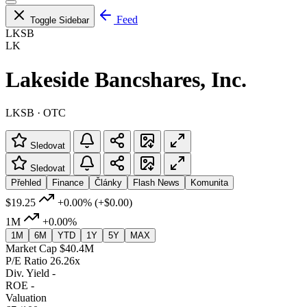
Feed
Toggle Sidebar
LKSB
LK
Lakeside Bancshares, Inc.
LKSB · OTC
Sledovat
Sledovat
Přehled
Finance
Články
Flash News
Komunita
$19.25
+0.00%
(+$0.00)
1M
+0.00%
1M
6M
YTD
1Y
5Y
MAX
Market Cap
$40.4M
P/E Ratio
26.26x
Div. Yield
-
ROE
-
Valuation