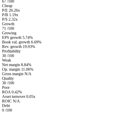
67
/100
Cheap
P/E
26.26x
P/B
1.19x
P/S
2.32x
Growth
71
/100
Growing
EPS growth
5.74%
Book val. growth
6.69%
Rev. growth
19.93%
Profitability
30
/100
Weak
Net margin
8.84%
Op. margin
11.06%
Gross margin
N/A
Quality
30
/100
Poor
ROA
0.42%
Asset turnover
0.05x
ROIC
N/A
Debt
0
/100