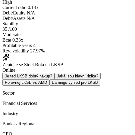
High
Current ratio
0.13x
Debt/Equity
N/A
Debt/Assets
N/A
Stability
35
/100
Moderate
Beta
0.33x
Profitable years
4
Rev. volatility
27.97%
Zeptejte se StockBota na LKSB
Online
Je teď LKSB dobrý nákup?
Jaká jsou hlavní rizika?
Porovnej LKSB vs AMD
Earnings výhled pro LKSB
Sector
Financial Services
Industry
Banks - Regional
CEO