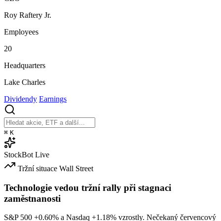
Roy Raftery Jr.
Employees
20
Headquarters
Lake Charles
Dividendy
Earnings
⌘
K
StockBot
Live
Tržní situace
Wall Street
Technologie vedou tržní rally při stagnaci
zaměstnanosti
S&P 500
+0.60%
a Nasdaq
+1.18%
vzrostly. Nečekaný červencový