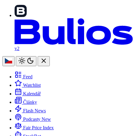
v2
Feed
Watchlist
Kalendář
Články
Flash News
Podcasty
New
Fair Price Index